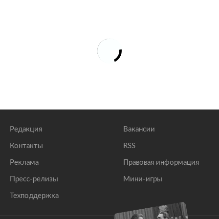
Редакция
Вакансии
Контакты
RSS
Реклама
Правовая информация
Пресс-релизы
Мини-игры
Техподдержка