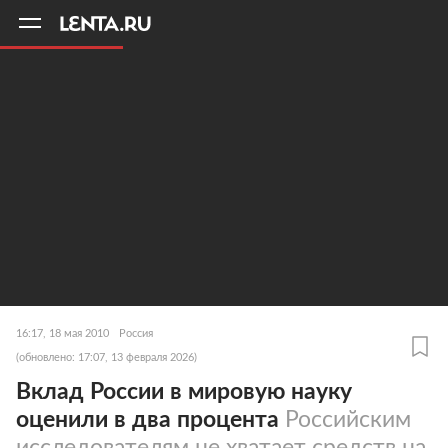
11
A
16:17, 18 мая 2010
Россия
(обновлено: 17:07, 13 февраля 2026)
Вклад России в мировую науку
оценили в два процента
Российским
исследователям не хватает средств на