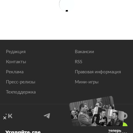
Редакция
Вакансии
Контакты
RSS
Реклама
Правовая информация
Пресс-релизы
Мини-игры
Техподдержка
18
+
Угадайте, где