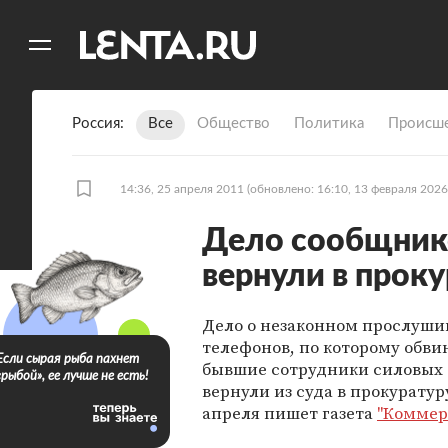
11
A
Россия
Все
Общество
Политика
Происше
14:36, 25 апреля 2011
(обновлено: 16:10, 13 февраля 2026
Дело сообщнико
вернули в прок
Дело о незаконном прослуш
телефонов, по которому обв
Если сырая рыба пахнет
бывшие сотрудники силовых 
«рыбой», ее лучше не есть!
вернули из суда в прокуратуру
апреля пишет газета
"Коммер