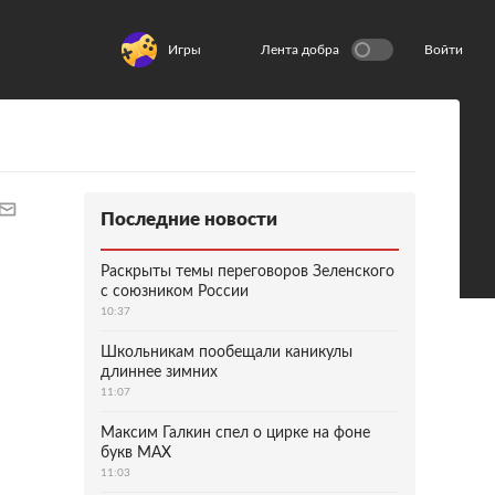
Игры
Лента добра
Войти
Последние новости
Раскрыты темы переговоров Зеленского
с союзником России
10:37
Школьникам пообещали каникулы
длиннее зимних
11:07
Максим Галкин спел о цирке на фоне
букв MAX
11:03