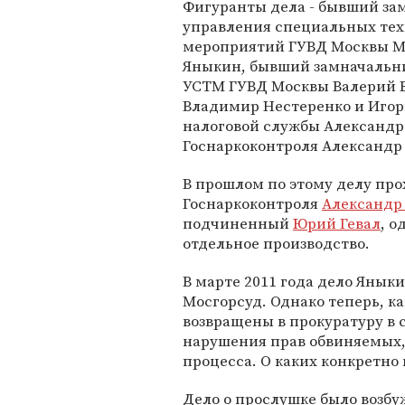
Фигуранты дела - бывший за
управления специальных те
мероприятий ГУВД Москвы 
Яныкин, бывший замначальн
УСТМ ГУВД Москвы Валерий В
Владимир Нестеренко и Игор
налоговой службы Александр
Госнаркоконтроля Александр 
В прошлом по этому делу пр
Госнаркоконтроля
Александр
подчиненный
Юрий Гевал
, о
отдельное производство.
В марте 2011 года дело Янык
Мосгорсуд. Однако теперь, к
возвращены в прокуратуру в с
нарушения прав обвиняемых, 
процесса. О каких конкретно 
Дело о прослушке было возбуж