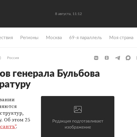
8 августа, 11:12
ствия
Регионы
Москва
69-я параллель
Моя страна
)
Россия
в генерала Бульбова
уратуру
ивании
иняются
структур,
. Об этом 25
сантъ"
.