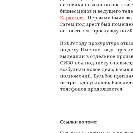
силовики незаконно постави
бизнесменов и ведущего те
Караулова
. Первыми были за
Затем под арест был помещен
он платил за прослушку по 50
В 2009 году прокуратура отк
по делу. Именно тогда пресле
выделили в отдельное произв
СИЗО под подписку о невыезд
возбудили новое дело, каса
полномочий. Бульбов признал
на три года условно. Рассле
телефонов продолжается.
Ссылки по теме
Суд не стал заниматься прослуш