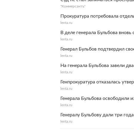
"Коммерсантъ"
Прокуратура потребовала отдель
lenta.ru
В деле генерала Бульбова вновь
lenta.ru
Генерал Бульбов подтвердил св
lenta.ru
На генерала Бульбова завели дв
lenta.ru
Генпрокуратура отказалась утве
lenta.ru
Генерала Бульбова освободили 
lenta.ru
Генералу Бульбову дали три года
lenta.ru