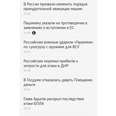
В России призвали изменить порядок
принудительной эвакуации машин
11:01
Пашиняну указали на противоречие в
заявлениях о вступлении в ЕС
11:00
Российские военные ударили «Геранями»
по сухогрузу с оружием для ВСУ
10:55
Российские морпехи прибегли к
хитрости для атаки в ДНР
10:48
В Госдуме отказались давать Плющенко
деньги
10:45
Глава Адыгеи раскрыл последствия
атаки БПЛА
10:39