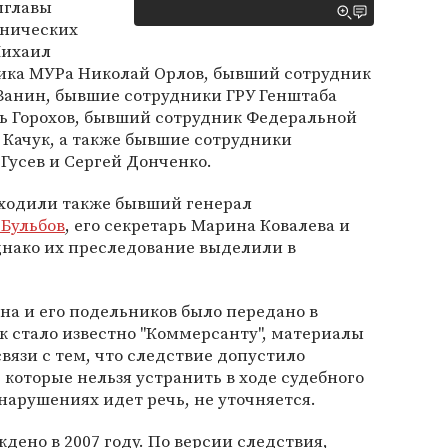
мглавы
хнических
Михаил
ика МУРа Николай Орлов, бывший сотрудник
анин, бывшие сотрудники ГРУ Генштаба
ь Горохов, бывший сотрудник Федеральной
 Качук, а также бывшие сотрудники
Гусев и Сергей Донченко.
оходили также бывший генерал
 Бульбов
, его секретарь Марина Ковалева и
днако их преследование выделили в
ина и его подельников было передано в
ак стало известно "Коммерсанту", материалы
вязи с тем, что следствие допустило
которые нельзя устранить в ходе судебного
нарушениях идет речь, не уточняется.
дено в 2007 году. По версии следствия,