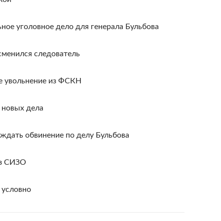
ное уголовное дело для генерала Бульбова
 сменился следователь
ое увольнение из ФСКН
а новых дела
рждать обвинение по делу Бульбова
из СИЗО
 условно