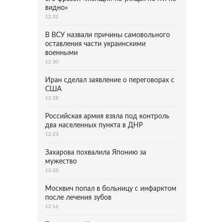
видно»
12:32
В ВСУ назвали причины самовольного
оставления части украинскими
военными
12:30
Иран сделал заявление о переговорах с
США
12:28
Российская армия взяла под контроль
два населенных пункта в ДНР
12:23
Захарова похвалила Японию за
мужество
12:20
Москвич попал в больницу с инфарктом
после лечения зубов
12:16