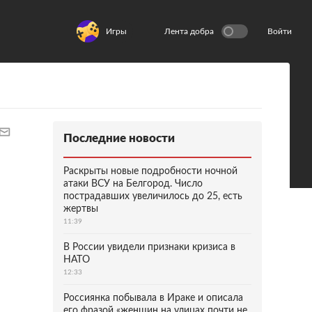
Игры
Лента добра
Войти
Последние новости
Раскрыты новые подробности ночной
атаки ВСУ на Белгород. Число
пострадавших увеличилось до 25, есть
жертвы
11:39
В России увидели признаки кризиса в
НАТО
12:33
Россиянка побывала в Ираке и описала
его фразой «женщин на улицах почти не