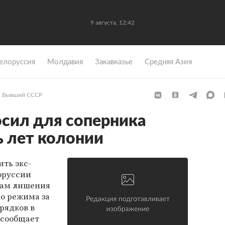
9 августа, 12:42
елоруссия
Молдавия
Закавказье
Средняя Азия
Бывший СССР
сил для соперника
 лет колонии
ть экс-
оруссии
дам лишения
о режима за
рядков в
 сообщает