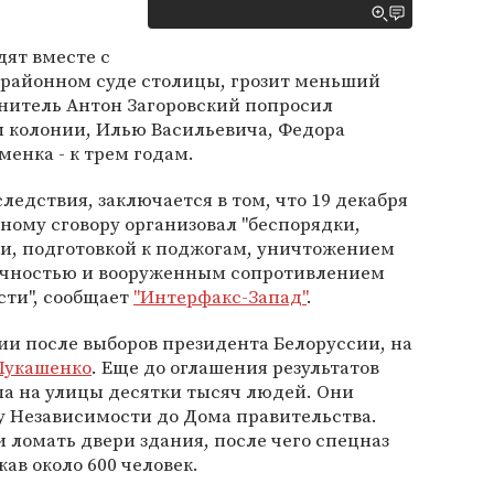
ят вместе с
районном суде столицы, грозит меньший
инитель Антон Загоровский попросил
м колонии, Илью Васильевича, Федора
енка - к трем годам.
ледствия, заключается в том, что 19 декабря
ьному сговору организовал "беспорядки,
, подготовкой к поджогам, уничтожением
ичностью и вооруженным сопротивлением
сти", сообщает
"Интерфакс-Запад"
.
ии после выборов президента Белоруссии, на
Лукашенко
. Еще до оглашения результатов
ла на улицы десятки тысяч людей. Они
 Независимости до Дома правительства.
и ломать двери здания, после чего спецназ
жав около 600 человек.