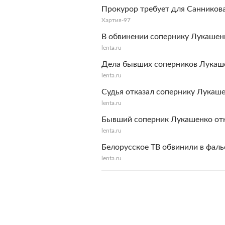
Прокурор требует для Санникова
Хартия-97
В обвинении сопернику Лукашен
lenta.ru
Дела бывших соперников Лукаше
lenta.ru
Судья отказал сопернику Лукаш
lenta.ru
Бывший соперник Лукашенко отка
lenta.ru
Белорусское ТВ обвинили в фал
lenta.ru