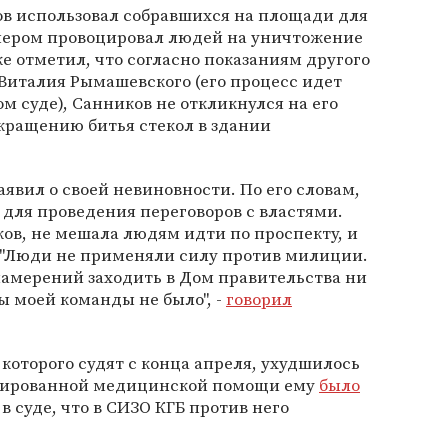
ов использовал собравшихся на площади для
мером провоцировал людей на уничтожение
е отметил, что согласно показаниям другого
Виталия Рымашевского (его процесс идет
м суде), Санников не откликнулся на его
кращению битья стекол в здании
аявил о своей невиновности. По его словам,
 для проведения переговоров с властями.
ов, не мешала людям идти по проспекту, и
. "Люди не применяли силу против милиции.
намерений заходить в Дом правительства ни
ы моей команды не было", -
говорил
 которого судят с конца апреля, ухудшилось
изированной медицинской помощи ему
было
 в суде, что в СИЗО КГБ против него