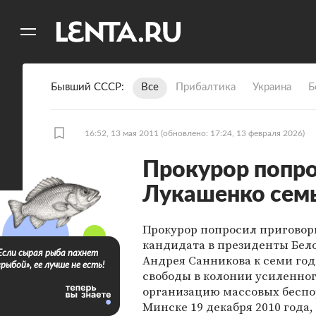
11
A
Бывший СССР
Все
Прибалтика
Украина
Б
16:52, 13 мая 2011
(обновлено: 17:24, 13 февраля 2026)
Прокурор попро
Лукашенко семь
Прокурор попросил приговори
кандидата в президенты Бел
Если сырая рыба пахнет
Андрея Санникова к семи го
«рыбой», ее лучше не есть!
свободы в колонии усиленног
организацию массовых беспо
Минске 19 декабря 2010 года,