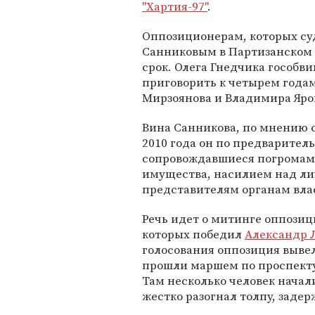
"Хартия-97"
.
Оппозиционерам, которых суд
Санниковым в Партизанском 
срок. Олега Гнедчика гособв
приговорить к четырем года
Мирзоянова и Владимира Яром
Вина Санникова, по мнению с
2010 года он по предварител
сопровождавшиеся погромами
имущества, насилием над л
представителям органам вла
Речь идет о митинге оппозиц
которых победил
Александр 
голосования оппозиция выве
прошли маршем по проспекту
Там несколько человек начал
жестко разогнал толпу, задер