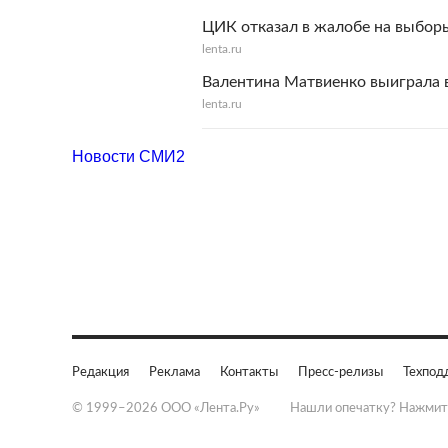
ЦИК отказал в жалобе на выбор
lenta.ru
Валентина Матвиенко выиграла 
lenta.ru
Новости СМИ2
Редакция
Реклама
Контакты
Пресс-релизы
Техпод
© 1999–2026 ООО «Лента.Ру»
Нашли опечатку? Нажмит