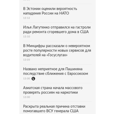
В Эстонии оценили вероятность
нападения России на НАТО
13:12
Илья Лагутенко отправился на гастроли
ради ремонта сгоревшего дома в США
13:10
В Минцифры рассказали о невероятном
росте популярности новых сервисов для
водителей на «Госуслугах»
13:05
Названо неприятное для Пашиняна
последствие сближения с Евросоюзом
13:00
Азиатская страна начала массового
проверять россиян на наркотики
13:00
Раскрыта реальная причина отставки
помогавшего ВСУ генерала США