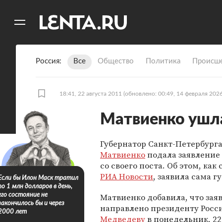
11
A
Россия
Все
Общество
Политика
Происше
18:41, 22 августа 2011
(обновлено: 00:49, 14 февраля 2026
Матвиенко ушла
Губернатор Санкт-Петербург
Матвиенко
подала заявление 
со своего поста. Об этом, как
РИА Новости
, заявила сама г
Если бы Илон Маск тратил
по 1 млн долларов в день,
Матвиенко добавила, что зая
его состояние не
закончилось бы и через
направлено президенту Рос
2000 лет
Медведеву
в понедельник, 22