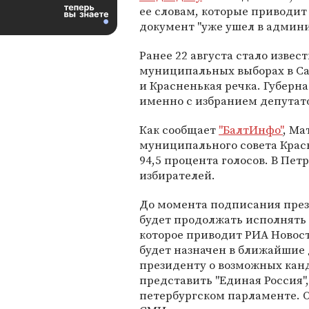
ее словам, которые приводи
документ "уже ушел в админ
Ранее 22 августа стало извес
муниципальных выборах в Сан
и Красненькая речка. Губерна
именно с избранием депутат
Как сообщает
"БалтИнфо"
, Ма
муниципального совета Красн
94,5 процента голосов. В Пет
избирателей.
До момента подписания прези
будет продолжать исполнять 
которое приводит РИА Новос
будет назначен в ближайшие 
президенту о возможных кан
представить "Единая Россия"
петербургском парламенте. 