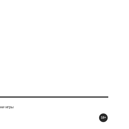
ни-игры
18+