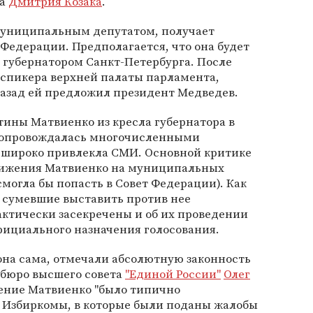
ра
Дмитрия Козака
.
муниципальным депутатом, получает
 Федерации. Предполагается, что она будет
 губернатором Санкт-Петербурга. После
т спикера верхней палаты парламента,
назад ей предложил президент Медведев.
ины Матвиенко из кресла губернатора в
сопровождалась многочисленными
 широко привлекла СМИ. Основной критике
вижения Матвиенко на муниципальных
 смогла бы попасть в Совет Федерации). Как
 сумевшие выставить против нее
ктически засекречены и об их проведении
фициального назначения голосования.
она сама, отмечали абсолютную законность
н бюро высшего совета
"Единой России"
Олег
ение Матвиенко "было типично
 Избиркомы, в которые были поданы жалобы