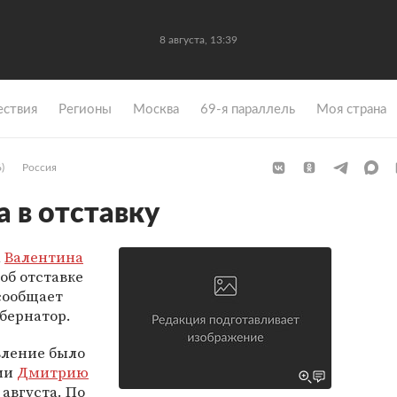
8 августа, 13:39
ствия
Регионы
Москва
69-я параллель
Моя страна
)
Россия
 в отставку
а
Валентина
об отставке
 сообщает
убернатор.
вление было
сии
Дмитрию
 августа. По