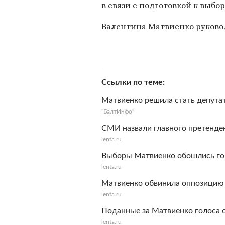
в связи с подготовкой к выбо
Валентина Матвиенко руковод
Ссылки по теме
Матвиенко решила стать депута
"БалтИнфо"
СМИ назвали главного претенде
lenta.ru
Выборы Матвиенко обошлись го
lenta.ru
Матвиенко обвинила оппозицию 
lenta.ru
Поданные за Матвиенко голоса 
lenta.ru