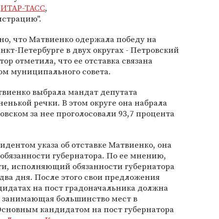
т
ИТАР-ТАСС
,
истрацию".
тно, что Матвиенко одержала победу на
кт-Петербурге в двух округах - Петровский
тор отметила, что ее отставка связана
ом муниципального совета.
твиенко выбрала мандат депутата
енькой речки. В этом округе она набрала
ровском за нее проголосовали 93,7 процента
дентом указа об отставке Матвиенко, она
обязанности губернатора. По ее мнению,
ти, исполняющий обязанности губернатора
два дня. После этого свои предложения
дидатах на пост градоначальника должна
, занимающая большинство мест в
Основным кандидатом на пост губернатора