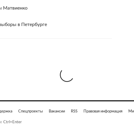
ы Матвиенко
выборы в Петербурге
держка
Спецпроекты
Вакансии
RSS
Правовая информация
Ми
е
Ctrl+Enter