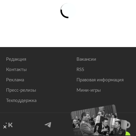
Редакция
Вакансии
Контакты
RSS
Реклама
Правовая информация
Пресс-релизы
Мини-игры
Техподдержка