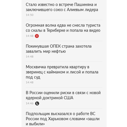
Стало известно о встрече Пашиняна и
заключившего союз с Алиевым лидера
14:50
Огромная волна едва не снесла туриста
со скалы в Териберке и попала на видео
14:48
Покинувшая ОПЕК страна захотела
завалить мир нефтью
14:48
Москвичка превратила квартиру в
зверинец с кайманом и лисой и попала
под суд
14:48
В России оценили риски в связи с новой
ядерной доктриной США
14:46
Подпольщик высказался о работе ВС
России под Харьковом словами «зашли
и выбили»