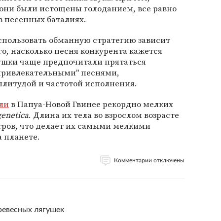
 они были истощены голоданием, все равно
в песенных баталиях.
спользовать обманную стратегию зависит
ого, насколько песня конкурента кажется
ушки чаще предпочитали прятаться
"привлекательными" песнями,
литудой и частотой исполнения.
ли
в Папуа-Новой Гвинее рекордно мелких
genetica
. Длина их тела во взрослом возрасте
тров, что делает их самыми мелкими
 планете.
Комментарии отключены
ревесных лягушек