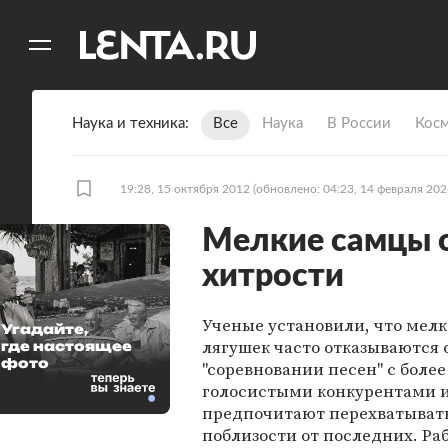
11
A
Наука и техника
Все
Наука
В России
Кос
19:28, 15 октября 2012
(обновлено: 04:23, 14 февраля 202
Мелкие самцы о
хитрости
Ученые установили, что мел
Угадайте,
лягушек часто отказываются о
где настоящее
фото
"соревновании песен" с боле
голосистыми конкурентами 
предпочитают перехватыват
поблизости от последних. Ра