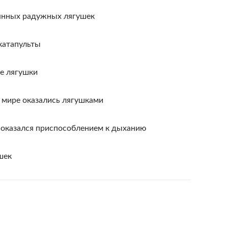
янных радужных лягушек
катапульты
е лягушки
 мире оказались лягушками
й оказался приспособлением к дыханию
шек