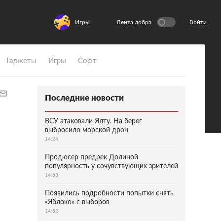
Игры
Лента добра
Войти
Гаджеты
Игры
Софт
Последние новости
ВСУ атаковали Ялту. На берег
выбросило морской дрон
14:26
Продюсер предрек Долиной
популярность у сочувствующих зрителей
14:53
Появились подробности попытки снять
«Яблоко» с выборов
14:52