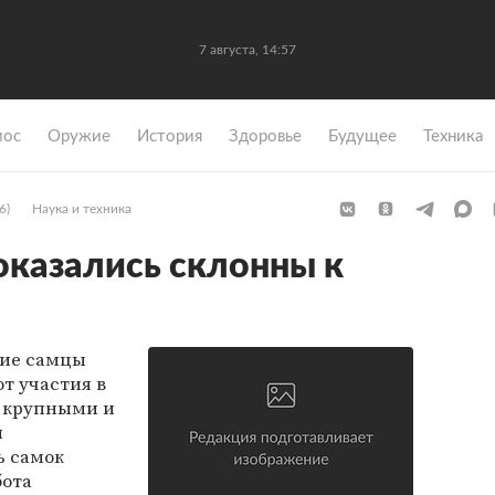
7 августа, 14:57
мос
Оружие
История
Здоровье
Будущее
Техника
6)
Наука и техника
казались склонны к
кие самцы
т участия в
е крупными и
и
ь самок
бота