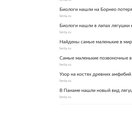
Биологи нашли на Борнео потер
lenta.ru
Биологи нашли в лапах лягушки 
lenta.ru
Найдены самые маленькие в мир
lenta.ru
Самые маленькие позвоночные в
lenta.ru
Узор на костях древних амфиби
lenta.ru
В Панаме нашли новый вид лягу
lenta.ru