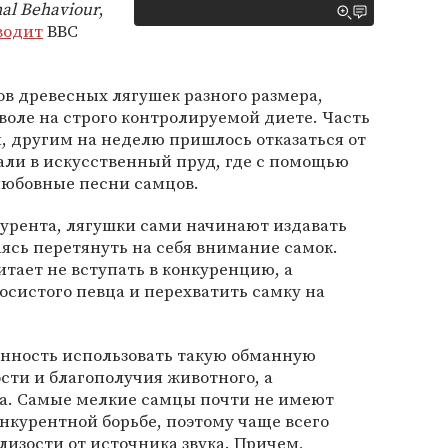
al Behaviour
,
водит
BBC
в древесных лягушек разного размера,
еволе на строго контролируемой диете. Часть
, другим на неделю пришлось отказаться от
али в искусственный пруд, где с помощью
любовные песни самцов.
урента, лягушки сами начинают издавать
ясь перетянуть на себя внимание самок.
итает не вступать в конкуренцию, а
осистого певца и перехватить самку на
онность использовать такую обманную
ости и благополучия животного, а
ра. Самые мелкие самцы почти не имеют
нкурентной борьбе, поэтому чаще всего
изости от источника звука. Причем,