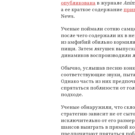
опубликована
в журнале
Anim
а ее краткое содержание
при
News.
Ученые поймали сотню самцо
после чего содержали их в н
из амфибий обильно кормили
пищи. Затем лягушек выпуск
динамиков воспроизводили 
Обычно, услышав песню конк
соответствующие звуки, пыта
Однако часть из них предпоч
спрятаться поблизости от гол
подходе.
Ученые обнаружили, что скл
стратегию зависит не от сыт
исключительно от его разме
шансов выиграть в прямой ко
предпочитают прятаться побл