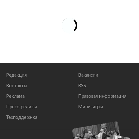
Редакция
Вакансии
Контакты
RSS
Реклама
Правовая информация
Пресс-релизы
Мини-игры
Техподдержка