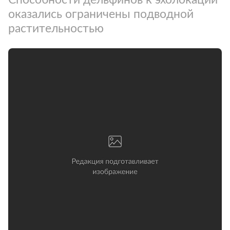
оказались ограничены подводной
растительностью