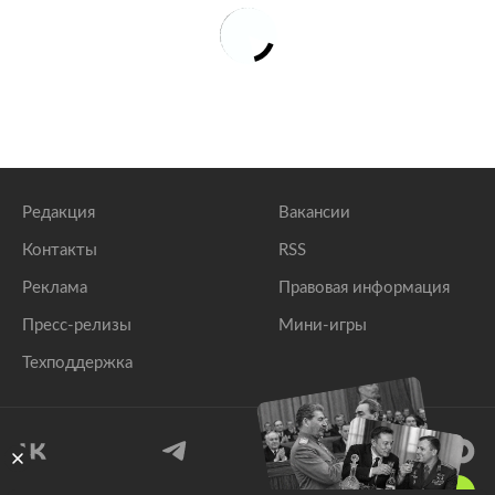
Редакция
Вакансии
Контакты
RSS
Реклама
Правовая информация
Пресс-релизы
Мини-игры
Техподдержка