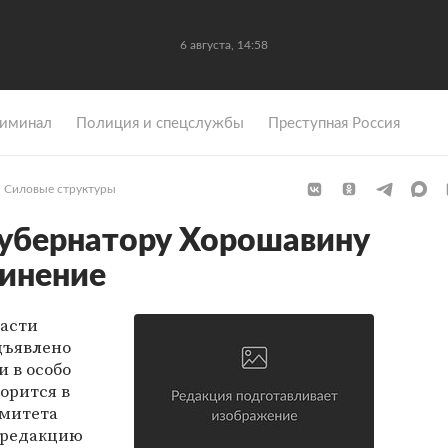
6 августа, 14:58
иминал
Полиция и спецслужбы
Преступная Россия
Силовые структуры
губернатору Хорошавину
винение
ласти
дъявлено
и в особо
орится в
омитета
в редакцию