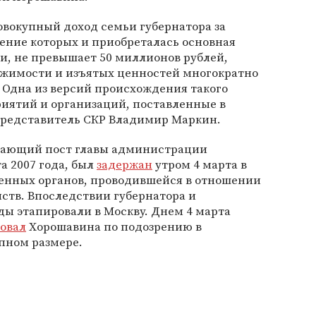
овокупный доход семьи губернатора за
чение которых и приобреталась основная
и, не превышает 50 миллионов рублей,
ижимости и изъятых ценностей многократно
 Одна из версий происхождения такого
риятий и организаций, поставленные в
 представитель СКР Владимир Маркин.
мающий пост главы администрации
а 2007 года, был
задержан
утром 4 марта в
венных органов, проводившейся в отношении
ств. Впоследствии губернатора и
ды этапировали в Москву. Днем 4 марта
товал
Хорошавина по подозрению в
упном размере.