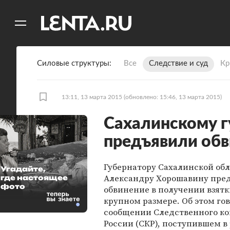
11
A
Силовые структуры
Все
Следствие и суд
Кр
13:11, 13 марта 2015
(обновлено: 15:46, 13 марта 2015)
Сахалинскому 
предъявили об
Губернатору Сахалинской об
Угадайте,
Александру Хорошавину пре
где настоящее
фото
обвинение в получении взятк
крупном размере. Об этом гов
сообщении Следственного к
России (СКР), поступившем 