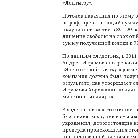
«Ленты.ру».
Потолок наказания по этому
штраф, превышающий сумм
полученной взятки в 80-100 ра
лишение свободы на срок от
сумму полученной взятки в 70
По данным следствия, в 201
Андрея Икрамова потребовал
«Энергострой» взятку в разм
компания должна была получа
результате, как утверждает с
Икрамова Хорошавин получил
миллиона долларов.
В ходе обысков в столичной к
были изъяты крупные суммы 
украшения, дорогостоящие н
проверка происхождения это
принадлежащей членам семь