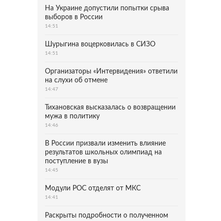
На Украине допустили попытки срыва
выборов в России
14:51
Шурыгина воцерковилась в СИЗО
14:51
Организаторы «Интервидения» ответили
на слухи об отмене
14:47
Тихановская высказалась о возвращении
мужа в политику
14:46
В России призвали изменить влияние
результатов школьных олимпиад на
поступление в вузы
14:45
Модули РОС отделят от МКС
14:41
Раскрыты подробности о полученном