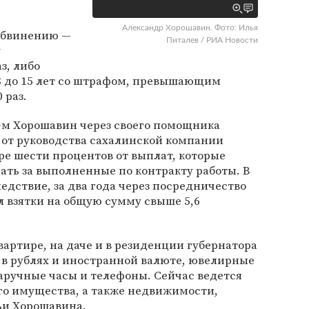
Александр Хорошавин. Фото: Илья
 обвинению —
Питалев / РИА Новости
у
з, либо
 8 до 15 лет со штрафом, превышающим
 раз.
1-м Хорошавин через своего помощника
 от руководства сахалинской компании
ере шести процентов от выплат, которые
ть за выполненные по контракту работы. В
ледствие, за два года через посредничество
 взятки на общую сумму свыше 5,6
вартире, на даче и в резиденции губернатора
в рублях и иностранной валюте, ювелирные
аручные часы и телефоны. Сейчас ведется
го имущества, а также недвижимости,
и Хорошавина.