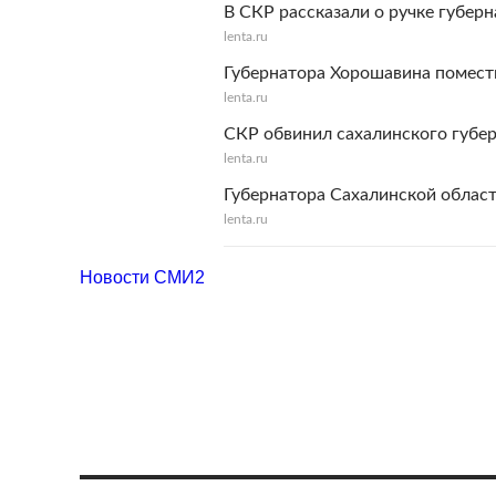
В СКР рассказали о ручке губер
lenta.ru
Губернатора Хорошавина помес
lenta.ru
СКР обвинил сахалинского губер
lenta.ru
Губернатора Сахалинской област
lenta.ru
Новости СМИ2