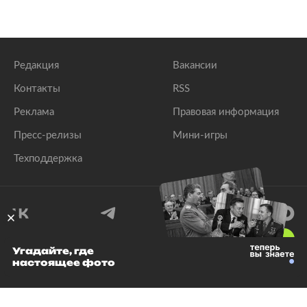
Редакция
Вакансии
Контакты
RSS
Реклама
Правовая информация
Пресс-релизы
Мини-игры
Техподдержка
18
+
Угадайте, где
настоящее фото
© 1999–2026 Все права защищены.
ООО «Лента.Ру»
Лента добра