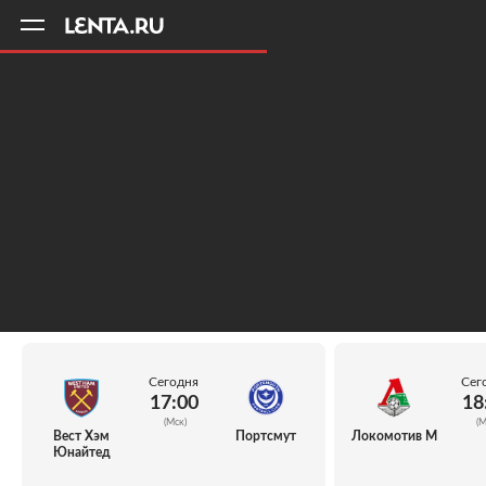
11
A
Сегодня
Сег
17:00
18
(Мск)
(М
Вест Хэм
Портсмут
Локомотив М
Юнайтед