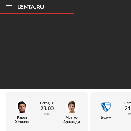
11
A
Сегодня
Сег
23:00
21
(Мск)
(М
Карен
Маттео
Бохум
Хачанов
Арнальди