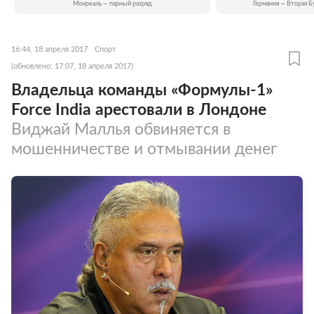
Монреаль — парный разряд
Германия — Вторая Б
16:44, 18 апреля 2017
Спорт
(обновлено: 17:07, 18 апреля 2017)
Владельца команды «Формулы-1»
Force India арестовали в Лондоне
Виджай Маллья обвиняется в
мошенничестве и отмывании денег