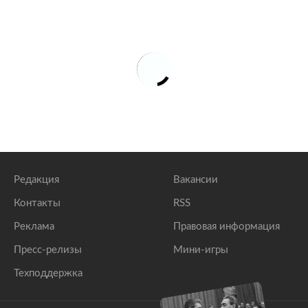
Редакция
Вакансии
Контакты
RSS
Реклама
Правовая информация
Пресс-релизы
Мини-игры
Техподдержка