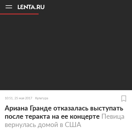
11
A
10:51, 25 мая 2017
Культура
Ариана Гранде отказалась выступать
после теракта на ее концерте
Певица
вернулась домой в США