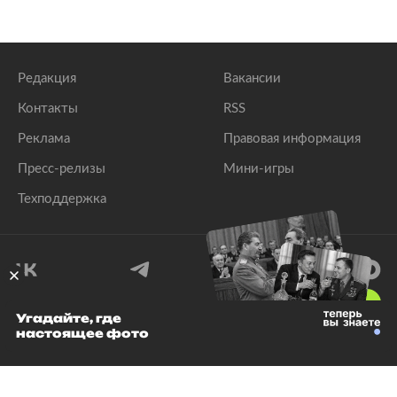
Редакция
Вакансии
Контакты
RSS
Реклама
Правовая информация
Пресс-релизы
Мини-игры
Техподдержка
18
+
Угадайте, где
настоящее фото
© 1999–2026 Все права защищены.
ООО «Лента.Ру»
Лента добра