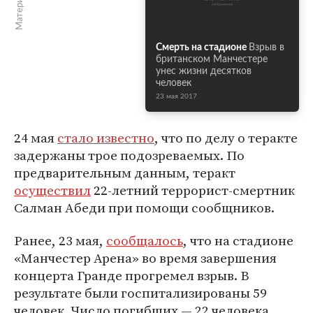
Смерть на стадионе
Взрыв в
британском Манчестере
унес жизни десятков
человек
23 мая 2017
24 мая
стало известно
, что по делу о теракте
задержаны трое подозреваемых. По
предварительным данным, теракт
осуществил
22-летний террорист-смертник
Салман Абеди при помощи сообщников.
Ранее, 23 мая,
сообщалось
, что на стадионе
«Манчестер Арена» во время завершения
концерта Гранде прогремел взрыв. В
результате были госпитализированы 59
человек. Число погибших — 22 человека,