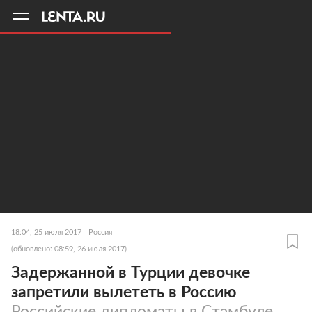
11
A
18:04, 25 июля 2017
Россия
(обновлено: 08:59, 26 июля 2017)
Задержанной в Турции девочке
запретили вылететь в Россию
Российские дипломаты в Стамбуле