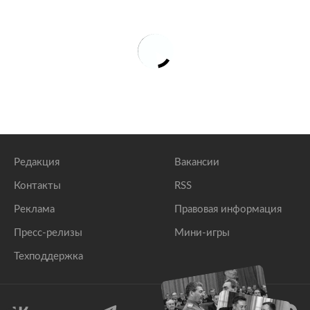
Редакция
Вакансии
Контакты
RSS
Реклама
Правовая информация
Пресс-релизы
Мини-игры
Техподдержка