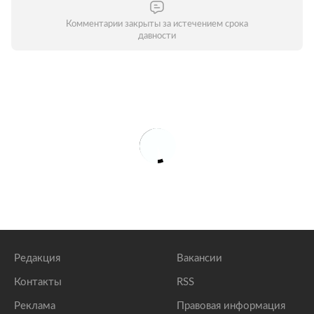
Комментарии закрыты за истечением срока
давности
Редакция
Вакансии
Контакты
RSS
Реклама
Правовая информация