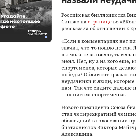
назвали неудач
Российская биатлонистка
Вик
Угадайте,
Сливко
на
странице
во «ВКон
где настоящее
фото
рассказала об отношении к к
«Если в комментариях нет пл
значит, что-то пошло не так. Я
вы можете выплеснуть весь н
меня. Нет, ну а на кого еще, к
спортсменов, которые делают
победы? Обливают грязью то
неудачники и люди, которые
нам. Так что сидите дальше н
— написала спортсменка.
Нового президента Союза биа
стал четырехкратный чемпио
обошедший в голосовании пр
биатлонистов Виктора Майгу
Алексашина.