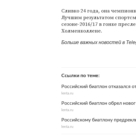
Сливко 24 года, она чемпион
Лучшим результатом спортсме
сезоне-2016/17 в гонке пресл
Холменколлене.
Больше важных новостей в Tel
Ссылки по теме
Российский биатлон отказался о
lenta.ru
Российский биатлон обрел новог
lenta.ru
Российскому биатлону предрекли
lenta.ru