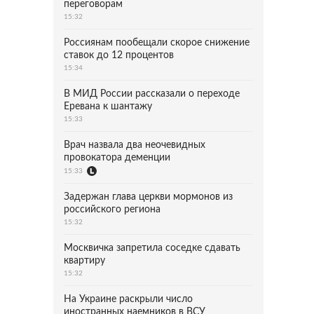
переговорам
15:32
Россиянам пообещали скорое снижение
ставок до 12 процентов
15:34
В МИД России рассказали о переходе
Еревана к шантажу
15:33
Врач назвала два неочевидных
провокатора деменции
15:33
Задержан глава церкви мормонов из
российского региона
15:32
Москвичка запретила соседке сдавать
квартиру
15:32
На Украине раскрыли число
иностранных наемников в ВСУ