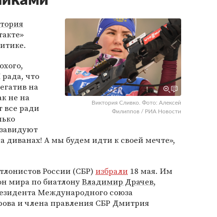
никами
тория
такте»
ритике.
охого,
 рада, что
егатив на
ак не на
Виктория Сливко. Фото: Алексей
 все ради
Филиппов / РИА Новости
лько
 завидуют
а диванах! А мы будем идти к своей мечте»,
тлонистов России (СБР)
избрали
18 мая. Им
н мира по биатлону
Владимир Драчев
,
езидента Международного союза
рова и члена правления СБР Дмитрия