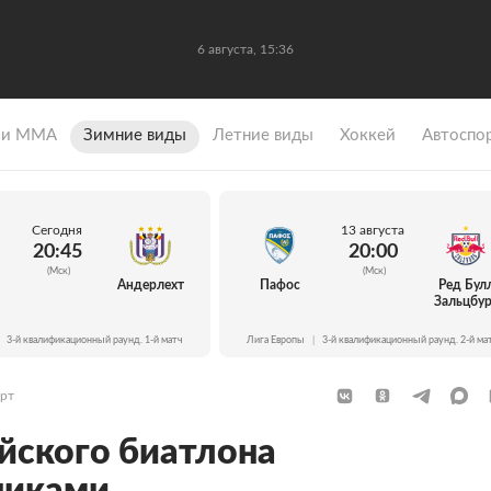
6 августа, 15:36
 и ММА
Зимние виды
Летние виды
Хоккей
Автоспо
Сегодня
13 августа
20:45
20:00
(Мск)
(Мск)
Андерлехт
Пафос
Ред Бул
Зальцбур
3-й квалификационный раунд. 1-й матч
Лига Европы
|
3-й квалификационный раунд. 2-й ма
рт
йского биатлона