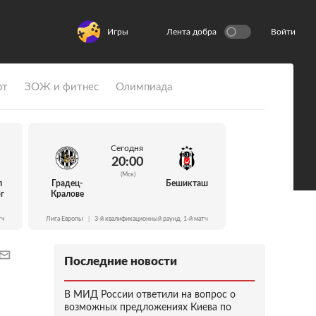
Игры
Лента добра
Войти
рт
ЗОЖ и фитнес
Олимпиада
Сегодня
20:00
(Мск)
л
Градец-
Бешикташ
г
Кралове
тч
Лига Европы
|
3-й квалификационный раунд. 1-й матч
Последние новости
В МИД России ответили на вопрос о
возможных предложениях Киева по