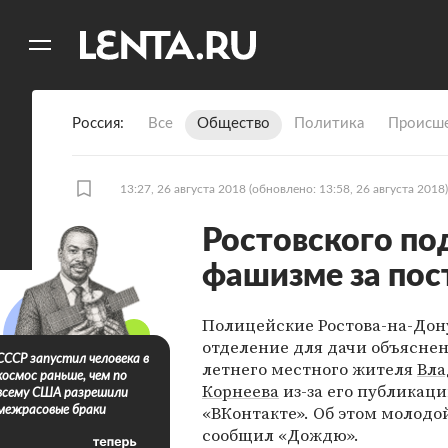
11
A
Россия
Все
Общество
Политика
Происше
13:27, 26 августа 2018
(обновлено: 13:58, 26 августа 2018)
Ростовского по
фашизме за пос
Полицейские Ростова-на-Дон
отделение для дачи объяснен
СССР запустил человека в
летнего местного жителя
Вла
космос раньше, чем по
Корнеева
из-за его публикаци
всему США разрешили
«ВКонтакте». Об этом молодо
межрасовые браки
сообщил «Дождю».