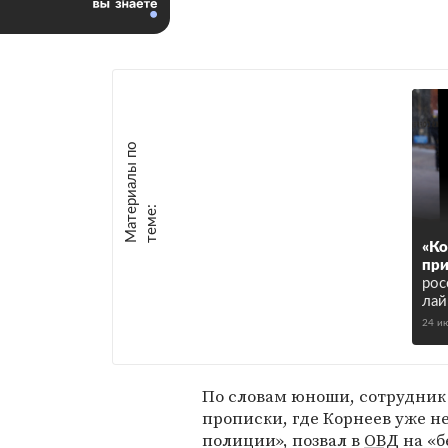
М
а
т
р
и
а
л
ы
п
о
т
е
м
е
е
:
«Ко
при
рос
лай
24 и
По словам юноши, сотрудник
прописки, где Корнеев уже н
полиции», позвал в
ОВД
на «б