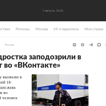
7 августа, 13:21
ствия
Регионы
Москва
69-я параллель
Моя страна
Россия
дростка заподозрили в
т во «ВКонтакте»
у вызвали в
ий 18-
дислава
и во
й человек