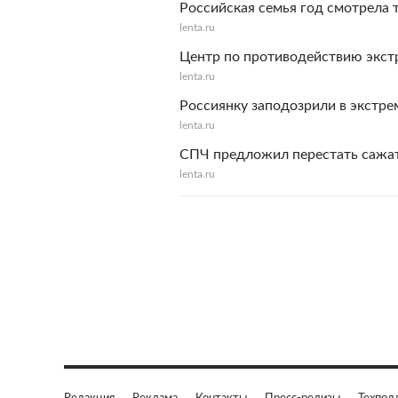
Российская семья год смотрела 
lenta.ru
Центр по противодействию экст
lenta.ru
Россиянку заподозрили в экстре
lenta.ru
СПЧ предложил перестать сажат
lenta.ru