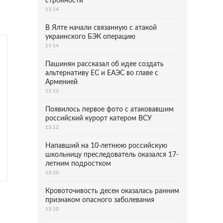
стройности
13:14
В Ялте начали связанную с атакой
украинского БЭК операцию
13:14
Пашинян рассказал об идее создать
альтернативу ЕС и ЕАЭС во главе с
Арменией
13:13
Появилось первое фото с атаковавшим
российский курорт катером ВСУ
13:12
Напавший на 10-летнюю российскую
школьницу преследователь оказался 17-
летним подростком
13:10
Кровоточивость десен оказалась ранним
признаком опасного заболевания
13:10