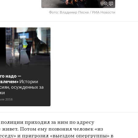
Фото: Владимир Песня / РИА Новости
го надо —
влечем»
Истории
сиян, осужденных за
ки
юля 2018
 полиции приходил за ним по адресу
е живет. Потом ему позвонил человек «из
еседу» и пригрозил «выездом опергруппы» в