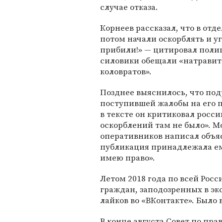
случае отказа.
Корнеев рассказал, что в отд
потом начали оскорблять и уг
прибили!» — цитировал полиц
силовики обещали «натравить»
коловратов».
Позднее выяснилось, что под
поступившей жалобы на его п
в тексте он критиковал росси
оскорблений там не было». М
оперативников написал объяс
публикация принадлежала ему
имею право».
Летом 2018 года по всей Рос
граждан, заподозренных в эк
лайков во «ВКонтакте». Было
В конце августа
Совет по пра