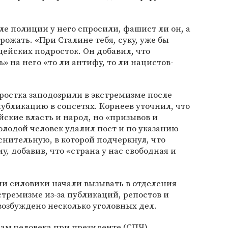
еле полиции у него спросили, фашист ли он, а
рожать. «При Сталине тебя, суку, уже бы
ейских подросток. Он добавил, что
 на него «то ли антифу, то ли нацистов-
ростка заподозрили в экстремизме после
убликацию в соцсетях. Корнеев уточнил, что
йские власть и народ, но «призывов и
олодой человек удалил пост и по указанию
нительную, в которой подчеркнул, что
, добавив, что «страна у нас свободная и
сии силовики начали вызывать в отделения
стремизме из-за публикаций, репостов и
 возбуждено несколько уголовных дел.
вам человека при президенте
(СПЧ)