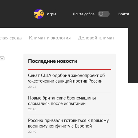
Игры
Лента добра
Войти
ская среда
Климат и экология
Деловой климат
Последние новости
Сенат США одобрил законопроект об
ужесточении санкций против России
20:28
Новые британские бронемашины
сломались после испытаний
22:43
Россию призвали готовиться к прямому
военному конфликту с Европой
22:40