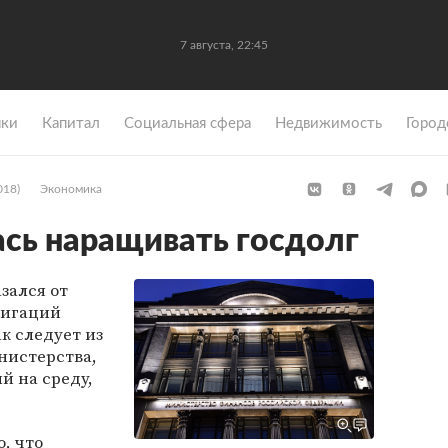
7 августа, 22:45
ки
Капитал
Социальная сфера
Недвижимость
Город
018)
Экономика
ась наращивать госдолг
зался от
лигаций
к следует из
истерства,
й на среду,
, что