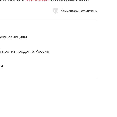
Комментарии отключены
реки санкциям
 против госдолга России
ги