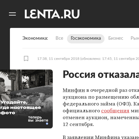
11
A
Экономика
Все
Госэкономика
Бизнес
Рын
17:38, 11 сентября 2018
(обновлено: 17:45, 11 сентября 2
Россия отказал
Минфин
в очередной раз отка
аукциона по размещению об
Угадайте,
федерального займа (ОФЗ). Ка
где настоящее
официального
сообщения
мин
фото
отменен аукцион, намеченны
12 сентября.
В заявлении Минфина указано