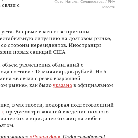
Фото: Наталья Селиверстова / РИА
 связи с
Новости
вгуста. Впервые в качестве причины
естабильную ситуацию на долговом рынке,
со стороны нерезидентов. Иностранцы
оязни новых санкций США.
а, объем размещения облигаций с
года составил 15 миллиардов рублей. Но 5
ена «в связи с резко возросшей
ом рынке», как было
указано
в официальном
нке, в частности, подорвал подготовленный
кт
, предусматривающий введение полного
изических и юридических лиц на любые
олгом.
egram-канале
«Лента дня»
. Подписывайтесь!