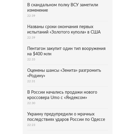
В скандальном полку ВСУ заметили
изменение
22:39
Названы сроки окончания первых
испытаний «Золотого купола» в США
22:39
Пентагон закупит один тип вооружения
на $400 млн
22:35
Оценены шансы «Зенита» разгромить
«Родину»
22:31
В России начались продажи нового
кроссовера Umo с «Яндексом»
22:30
Украину предупредили о мрачных
последствиях ударов России по Одессе
22:23