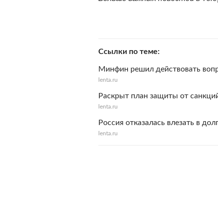
Ссылки по теме
Минфин решил действовать воп
lenta.ru
Раскрыт план защиты от санкций
lenta.ru
Россия отказалась влезать в дол
lenta.ru