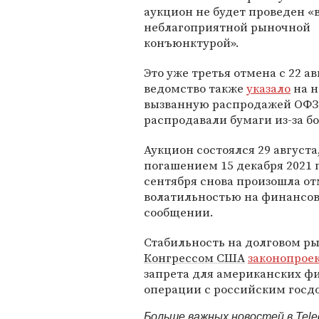
аукцион не будет проведен «в
неблагоприятной рыночной
конъюнктурой».
Это уже третья отмена с 22 а
ведомство также
указало
на н
вызванную распродажей ОФЗ 
распродавали бумаги из-за б
Аукцион состоялся 29 август
погашением 15 декабря 2021 
сентября снова произошла отм
волатильностью на финансов
сообщении.
Стабильность на долговом ры
Конгрессом США
законопрое
запрета для американских ф
операции с российским госд
Больше важных новостей в Tel