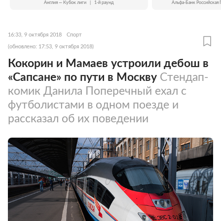
Англия — Кубок лиги
|
1-й раунд
Альфа-Банк Российская 
16:33, 9 октября 2018
Спорт
(обновлено: 17:53, 9 октября 2018)
Кокорин и Мамаев устроили дебош в
«Сапсане» по пути в Москву
Стендап-
комик Данила Поперечный ехал с
футболистами в одном поезде и
рассказал об их поведении