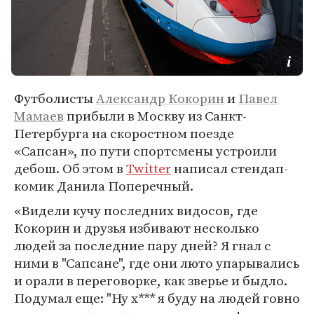
Футболисты
Александр Кокорин
и
Павел
Мамаев
прибыли в Москву из Санкт-
Петербурга на скоростном поезде
«Сапсан», по пути спортсмены устроили
дебош. Об этом в
Twitter
написал стендап-
комик Данила Поперечный.
«Видели кучу последних видосов, где
Кокорин и друзья избивают несколько
людей за последние пару дней? Я гнал с
ними в "Сапсане", где они люто упарывались
и орали в переговорке, как зверье и быдло.
Подумал еще: "Ну х*** я буду на людей говно