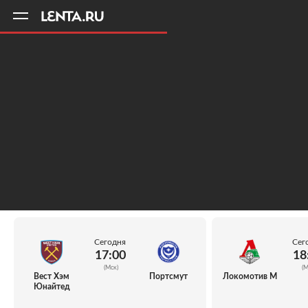
11
A
Сегодня
Сег
17:00
18
(Мск)
(М
Вест Хэм
Портсмут
Локомотив М
Юнайтед