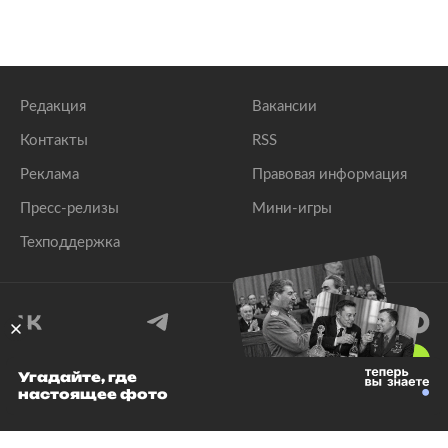
Редакция
Вакансии
Контакты
RSS
Реклама
Правовая информация
Пресс-релизы
Мини-игры
Техподдержка
18
+
Угадайте, где
настоящее фото
© 1999–2026 Все права защищены.
ООО «Лента.Ру»