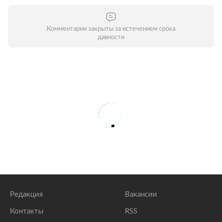
Комментарии закрыты за истечением срока
давности
Редакция
Вакансии
Контакты
RSS