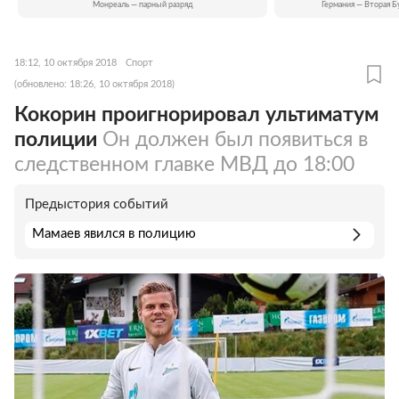
Монреаль — парный разряд
Германия — Вторая Б
18:12, 10 октября 2018
Спорт
(обновлено: 18:26, 10 октября 2018)
Кокорин проигнорировал ультиматум
полиции
Он должен был появиться в
следственном главке МВД до 18:00
Предыстория событий
Мамаев явился в полицию