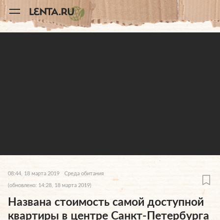
11
A
08:44, 18 марта 2019
Среда обитания
(обновлено: 14:28, 18 марта 2019)
Названа стоимость самой доступной
квартиры в центре Санкт-Петербурга