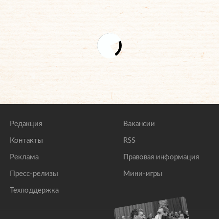
Редакция
Вакансии
Контакты
RSS
Реклама
Правовая информация
Пресс-релизы
Мини-игры
Техподдержка