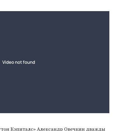
гтон Кэпиталс»
Александр Овечкин
дважды