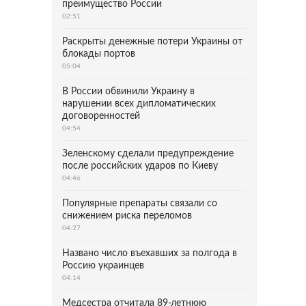
преимущество России
02:51
Раскрыты денежные потери Украины от
блокады портов
05:04
В России обвинили Украину в
нарушении всех дипломатических
договоренностей
04:54
Зеленскому сделали предупреждение
после российских ударов по Киеву
04:46
Популярные препараты связали со
снижением риска переломов
04:27
Названо число въехавших за полгода в
Россию украинцев
04:14
Медсестра отчитала 89-летнюю