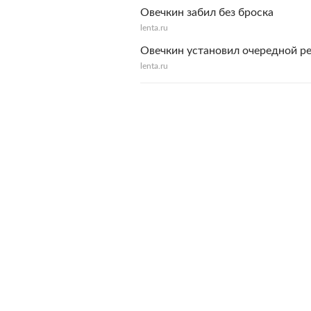
Овечкин забил без броска
lenta.ru
Овечкин установил очередной р
lenta.ru