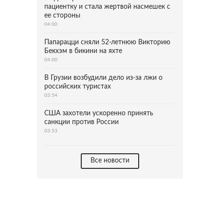
пациентку и стала жертвой насмешек с
ее стороны
04:00
Папарацци сняли 52-летнюю Викторию
Бекхэм в бикини на яхте
04:00
В Грузии возбудили дело из-за лжи о
российских туристах
03:54
США захотели ускоренно принять
санкции против России
03:53
Все новости