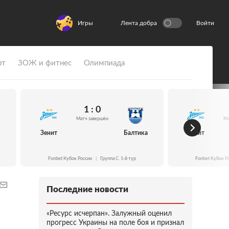
Игры
Лента добра
Войти
рт
ЗОЖ и фитнес
Олимпиада
1 : 0
Матч завершён
Ма
Зенит
Балтика
Зенит
Fonbet Кубок России
|
Группа C. 1-й тур
Fonbet Кубок Р
Последние новости
«Ресурс исчерпан». Залужный оценил
прогресс Украины на поле боя и признал