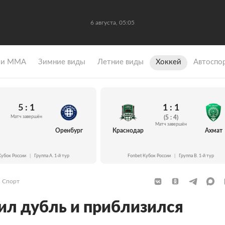
6 августа, 05:05
 и ММА
Зимние виды
Летние виды
Хоккей
Автоспо
5 : 1
1 : 1
Матч завершён
(5 : 4)
Матч завершён
Оренбург
Краснодар
Ахмат
Кубок России
|
Группа A. 1-й тур
Fonbet Кубок России
|
Группа B. 1-й тур
Спорт
л дубль и приблизился