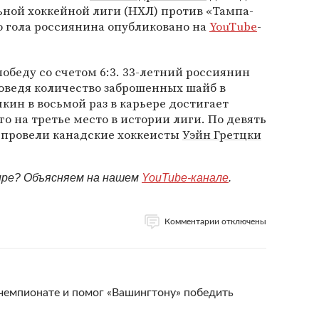
ьной хоккейной лиги (НХЛ) против «Тампа-
о гола россиянина опубликовано на
YouTube
-
обеду со счетом 6:3. 33-летний россиянин
оведя количество заброшенных шайб в
чкин в восьмой раз в карьере достигает
го на третье место в истории лиги. По девять
и провели канадские хоккеисты
Уэйн Гретцки
мире? Объясняем на нашем
YouTube-канале
.
Комментарии отключены
чемпионате и помог «Вашингтону» победить