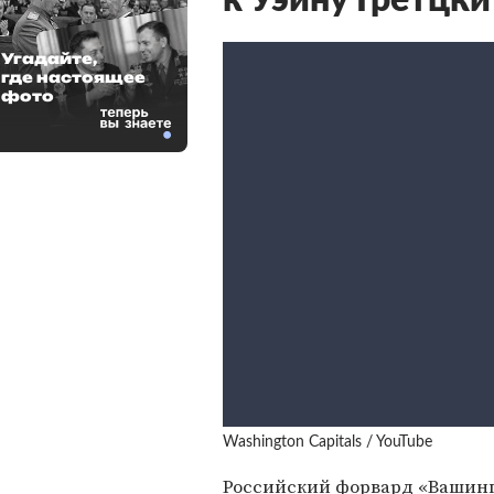
к Уэйну Гретцки
Угадайте,
где настоящее
фото
Washington Capitals / YouTube
Российский форвард «Вашин