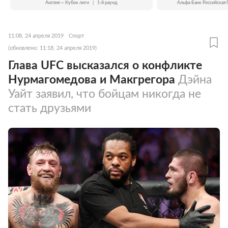
Англия — Кубок лиги
|
1-й раунд
Альфа-Банк Российская 
11:08, 24 апреля 2019
Спорт
(обновлено: 11:18, 24 апреля 2019)
Глава UFC высказался о конфликте
Нурмагомедова и Макгрегора
Дэйна
Уайт заявил, что бойцам никогда не
стать друзьями