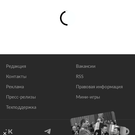
Редакция
Вакансии
Контакты
RSS
Реклама
Правовая информация
Пресс-релизы
Мини-игры
Техподдержка