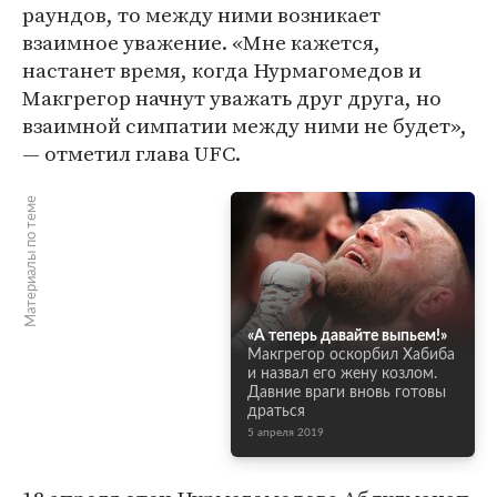
раундов, то между ними возникает
взаимное уважение. «Мне кажется,
настанет время, когда Нурмагомедов и
Макгрегор начнут уважать друг друга, но
взаимной симпатии между ними не будет»,
— отметил глава UFC.
Материалы по теме
«А теперь давайте выпьем!»
Макгрегор оскорбил Хабиба
и назвал его жену козлом.
Давние враги вновь готовы
драться
5 апреля 2019