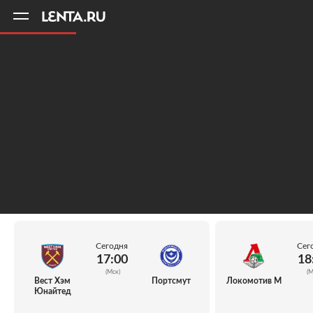
11
A
Сегодня
Сег
17:00
18
(Мск)
(М
Вест Хэм
Портсмут
Локомотив М
Юнайтед