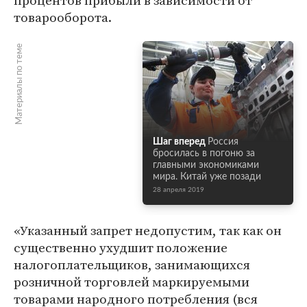
процентов прибыли в зависимости от
товарооборота.
Материалы по теме
Шаг вперед
Россия
бросилась в погоню за
главными экономиками
мира. Китай уже позади
28 апреля 2019
«Указанный запрет недопустим, так как он
существенно ухудшит положение
налогоплательщиков, занимающихся
розничной торговлей маркируемыми
товарами народного потребления (вся