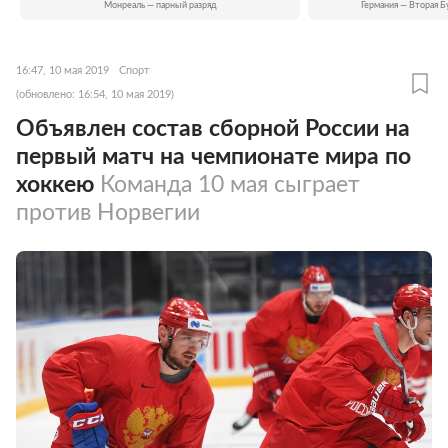
Монреаль — парный разряд
Германия — Вторая Б
16:47, 10 мая 2019
Спорт
(обновлено: 16:54, 10 мая 2019)
Объявлен состав сборной России на
первый матч на чемпионате мира по
хоккею
Команда 10 мая сыграет
против Норвегии