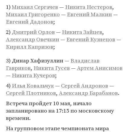
1)
Михаил Сергачев
—
Никита Нестеров
,
Михаил Григоренко
—
Евгений Малкин
—
Евгений Дадонов
;
2)
Дмитрий Орлов
—
Никита Зайцев
,
Александр Овечкин
—
Евгений Кузнецов
—
Кирилл Капризов
;
3) Динар Хафизуллин —
Владислав
Гавриков
,
Никита Гусев
—
Артем Анисимов
—
Никита Кучеров
;
4)
Илья Ковальчук
—
Сергей Андронов
—
Сергей Плотников
,
Александр Барабанов
.
Встреча пройдет 10 мая, начало
запланировано на 17:15 по московскому
времени.
На групповом этапе чемпионата мира