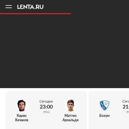
11
A
Сегодня
Сег
23:00
21
(Мск)
(М
Карен
Маттео
Бохум
Хачанов
Арнальди