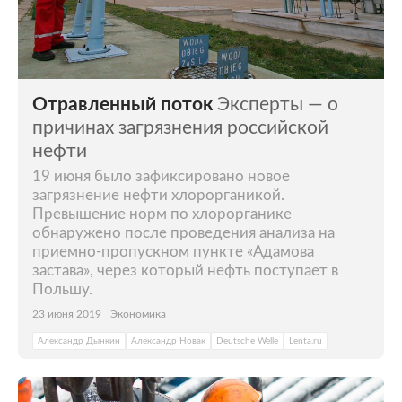
Отравленный поток
Эксперты — о
причинах загрязнения российской
нефти
19 июня было зафиксировано новое
загрязнение нефти хлорорганикой.
Превышение норм по хлорорганике
обнаружено после проведения анализа на
приемно-пропускном пункте «Адамова
застава», через который нефть поступает в
Польшу.
23 июня 2019
Экономика
Александр Дынкин
Александр Новак
Deutsche Welle
Lenta.ru