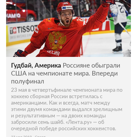
Гудбай, Америка
Россияне обыграли
США на чемпионате мира. Впереди
полуфинал
23 мая в четвертьфинале чемпионата мира по
хоккею сборная России встретилась с
американцами. Как и всегда, матч между
этими двумя командами выдался зрелищным
и результативным — на двоих команды
забросили семь шайб. «Лента.ру» — об
очередной победе российских хоккеистов.
23 мая 2019
Спорт