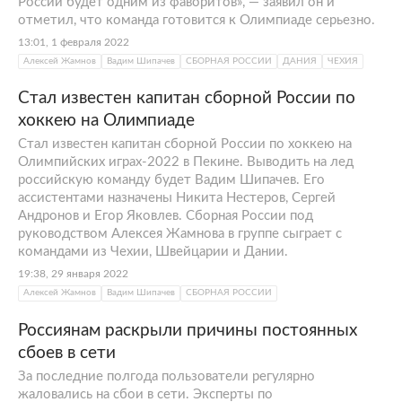
России будет одним из фаворитов», — заявил он и
отметил, что команда готовится к Олимпиаде серьезно.
13:01, 1 февраля 2022
Алексей Жамнов
Вадим Шипачев
СБОРНАЯ РОССИИ
ДАНИЯ
ЧЕХИЯ
Стал известен капитан сборной России по
хоккею на Олимпиаде
Стал известен капитан сборной России по хоккею на
Олимпийских играх-2022 в Пекине. Выводить на лед
российскую команду будет Вадим Шипачев. Его
ассистентами назначены Никита Нестеров, Сергей
Андронов и Егор Яковлев. Сборная России под
руководством Алексея Жамнова в группе сыграет с
командами из Чехии, Швейцарии и Дании.
19:38, 29 января 2022
Алексей Жамнов
Вадим Шипачев
СБОРНАЯ РОССИИ
Россиянам раскрыли причины постоянных
сбоев в сети
За последние полгода пользователи регулярно
жаловались на сбои в сети. Эксперты по