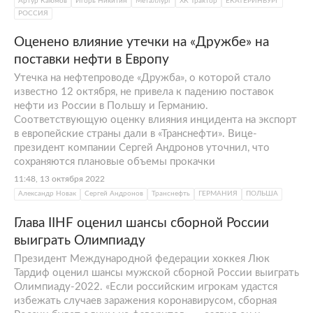
Артур Каюмов
Игорь Никитин
Металлург
ХК Трактор
ЕКАТЕРИНБУРГ
РОССИЯ
Оценено влияние утечки на «Дружбе» на
поставки нефти в Европу
Утечка на нефтепроводе «Дружба», о которой стало
известно 12 октября, не привела к падению поставок
нефти из России в Польшу и Германию.
Соответствующую оценку влияния инцидента на экспорт
в европейские страны дали в «Транснефти». Вице-
президент компании Сергей Андронов уточнил, что
сохраняются плановые объемы прокачки
11:48, 13 октября 2022
Александр Новак
Сергей Андронов
Транснефть
ГЕРМАНИЯ
ПОЛЬША
Глава IIHF оценил шансы сборной России
выиграть Олимпиаду
Президент Международной федерации хоккея Люк
Тардиф оценил шансы мужской сборной России выиграть
Олимпиаду-2022. «Если российским игрокам удастся
избежать случаев заражения коронавирусом, сборная