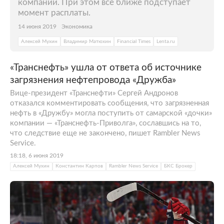
компании. При этом все ближе подступает
момент расплаты.
14 июня 2019
Экономика
Алексей Мухин
Владимир Матюхин
Financial Times
Lenta.ru
«Транснефть» ушла от ответа об источнике
загрязнения нефтепровода «Дружба»
Вице-президент «Транснефти» Сергей Андронов
отказался комментировать сообщения, что загрязненная
нефть в «Дружбу» могла поступить от самарской «дочки»
компании — «Транснефть-Приволга», сославшись на то,
что следствие еще не закончено, пишет Rambler News
Service.
18:18, 6 июня 2019
Алексей Мухин
Константин Карпов
Rambler News Service
БКС Брокер