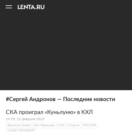
11
A
#Сергей Андронов — Последние новости
СКА проиграл «Куньлуню» в КХЛ
19:29, 22 февраля 2025
Валентин Зыков
Иэн Маккошен
СКА
Спартак
РОССИЯ
САНКТ-ПЕТЕРБУРГ