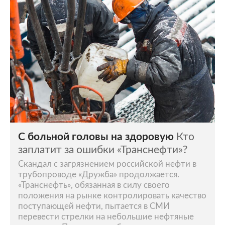
С больной головы на здоровую
Кто
заплатит за ошибки «Транснефти»?
Скандал с загрязнением российской нефти в
трубопроводе «Дружба» продолжается.
«Транснефть», обязанная в силу своего
положения на рынке контролировать качество
поступающей нефти, пытается в СМИ
перевести стрелки на небольшие нефтяные