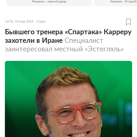
Монреаль — парный разряд
Германия — Вторая Б
13:35, 14 мая 2019
Спорт
Бывшего тренера «Спартака» Карреру
захотели в Иране
Специалист
заинтересовал местный «Эстегляль»