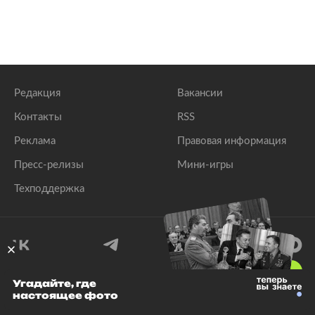
Редакция
Вакансии
Контакты
RSS
Реклама
Правовая информация
Пресс-релизы
Мини-игры
Техподдержка
18
+
Угадайте, где
настоящее фото
© 1999–2026 Все права защищены.
ООО «Лента.Ру»