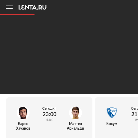
11
A
Сегодня
Сег
23:00
21
(Мск)
(М
Карен
Маттео
Бохум
Хачанов
Арнальди