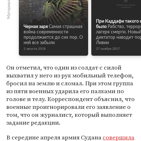
Материалы по теме
При Каддафи такого 
Черная заря
Самая страшная
было
Рабство, террор
война современности
лагеря смерти. Новы
продолжается до сих пор. О
диктатор наводит по
ней все забыли
Ливии
2 августа 2018
27 ноября 2017
Он отметил, что один из солдат с силой
выхватил у него из рук мобильный телефон,
бросил на землю и сломал. При этом группа
из пяти военных ударила его палками по
голове и телу. Корреспондент объяснил, что
военные проигнорировали его заявление о
том, что он журналист, который выполняет
задание редакции.
В середине апреля армия Судана
совершила