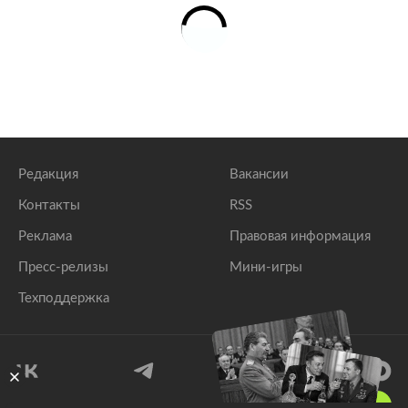
Редакция
Вакансии
Контакты
RSS
Реклама
Правовая информация
Пресс-релизы
Мини-игры
Техподдержка