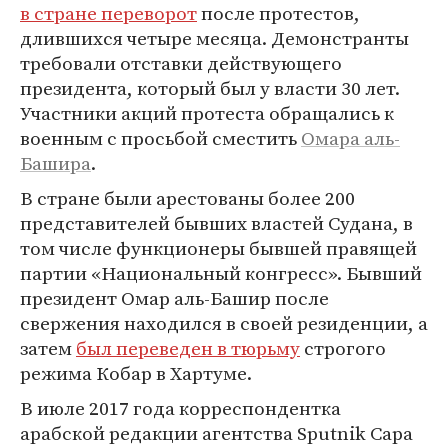
в стране переворот
после протестов,
длившихся четыре месяца. Демонстранты
требовали отставки действующего
президента, который был у власти 30 лет.
Участники акций протеста обращались к
военным с просьбой сместить
Омара аль-
Башира
.
В стране были арестованы более 200
представителей бывших властей Судана, в
том числе функционеры бывшей правящей
партии «Национальный конгресс». Бывший
президент Омар аль-Башир после
свержения находился в своей резиденции, а
затем
был переведен в тюрьму
строгого
режима Кобар в Хартуме.
В июле 2017 года корреспондентка
арабской редакции агентства Sputnik Сара