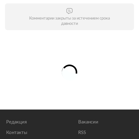
Комментарии закрыты за истечением срока
давности
Редакция
Вакансии
Контакты
RSS