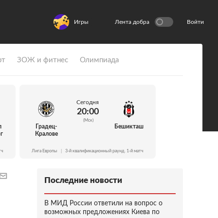
Игры
Лента добра
Войти
рт
ЗОЖ и фитнес
Олимпиада
Сегодня
20:00
(Мск)
л
Градец-
Бешикташ
г
Кралове
тч
Лига Европы
|
3-й квалификационный раунд. 1-й матч
Последние новости
В МИД России ответили на вопрос о
возможных предложениях Киева по