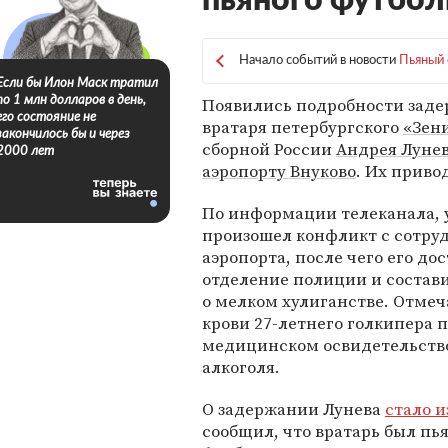
пьяного футбол
Начало событий в новости
Пьяный 
Если бы Илон Маск тратил
Появились подробности зад
по 1 млн долларов в день,
его состояние не
вратаря петербургского
«Зен
закончилось бы и через
сборной России
Андрея Луне
2000 лет
аэропорту Внуково
. Их прив
По информации телеканала, 
произошел конфликт с сотру
аэропорта, после чего его до
отделение полиции и состав
о мелком хулиганстве. Отмеча
крови 27-летнего голкипера 
медицинском освидетельство
алкоголя.
О задержании Лунева
стало и
сообщил, что вратарь был пья