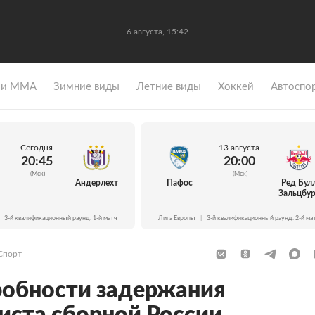
6 августа, 15:42
 и ММА
Зимние виды
Летние виды
Хоккей
Автоспо
Сегодня
13 августа
20:45
20:00
(Мск)
(Мск)
Андерлехт
Пафос
Ред Бул
Зальцбур
3-й квалификационный раунд. 1-й матч
Лига Европы
|
3-й квалификационный раунд. 2-й ма
Спорт
робности задержания