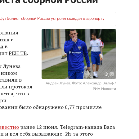
иста сборной России
футболист сборной России устроил скандал в аэропорту
ержания
ита»
и
ва
в
одит
РЕН ТВ
.
у Лунева
дником
ставили в
Андрей Лунев. Фото: Александр Вильф /
или протокол
РИА Новости
ется, что в
при
вании было обнаружено 0,77 промилле
звестно
ранее 12 июня. Telegram-канала Baza
н и вел себя вызывающе. Из-за этого