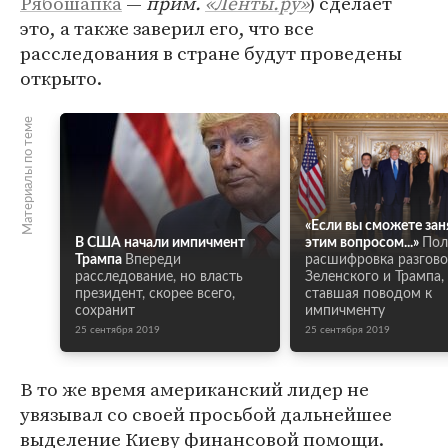
Рябошапка
—
прим.
«Ленты.ру»
) сделает
это, а также заверил его, что все
расследования в стране будут проведены
открыто.
Материалы по теме
«Если вы сможете зан
В США начали импичмент
этим вопросом...»
Пол
Трампа
Впереди
расшифровка разгово
расследование, но власть
Зеленского и Трампа,
президент, скорее всего,
ставшая поводом к
сохранит
импичменту
25 сентября 2019
25 сентября 2019
В то же время американский лидер не
увязывал со своей просьбой дальнейшее
выделение Киеву финансовой помощи.