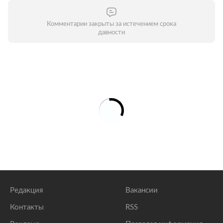
Комментарии закрыты за истечением срока
давности
Редакция
Вакансии
Контакты
RSS