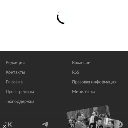
Редакция
Вакансии
Контакты
RSS
Реклама
Правовая информация
Пресс-релизы
Мини-игры
Техподдержка