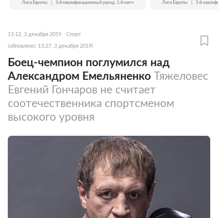
Лига Европы
|
3-й квалификационный раунд. 1-й матч
Лига Европы
|
3-й квалиф
13:12, 3 декабря 2019
Спорт
(обновлено: 13:27, 3 декабря 2019)
Боец-чемпион поглумился над
Александром Емельяненко
Тяжеловес
Евгений Гончаров не считает
соотечественника спортсменом
высокого уровня