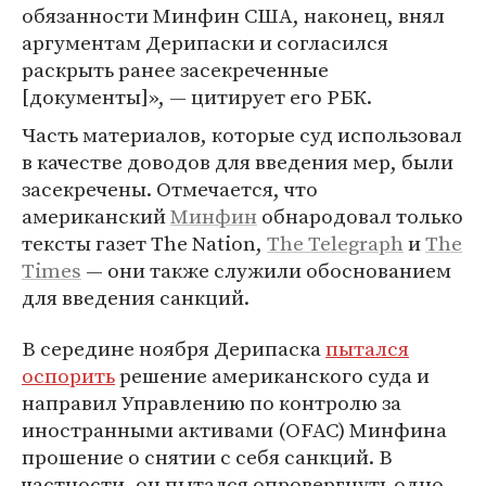
обязанности Минфин США, наконец, внял
аргументам Дерипаски и согласился
раскрыть ранее засекреченные
[документы]», — цитирует его РБК.
Часть материалов, которые суд использовал
в качестве доводов для введения мер, были
засекречены. Отмечается, что
американский
Минфин
обнародовал только
тексты газет The Nation,
The Telegraph
и
The
Times
— они также служили обоснованием
для введения санкций.
В середине ноября Дерипаска
пытался
оспорить
решение американского суда и
направил Управлению по контролю за
иностранными активами (OFAC) Минфина
прошение о снятии с себя санкций. В
частности, он пытался опровергнуть одно