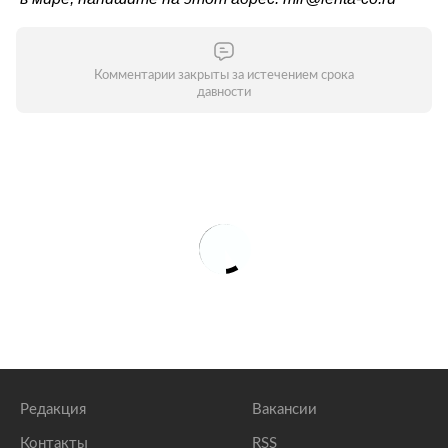
Комментарии закрыты за истечением срока
давности
Редакция
Вакансии
Контакты
RSS