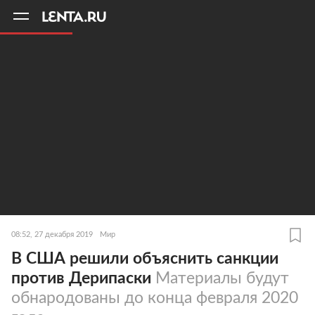
11
A
08:52, 27 декабря 2019
Мир
В США решили объяснить санкции
против Дерипаски
Материалы будут
обнародованы до конца февраля 2020