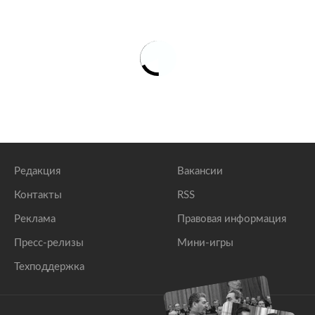
Редакция
Вакансии
Контакты
RSS
Реклама
Правовая информация
Пресс-релизы
Мини-игры
Техподдержка