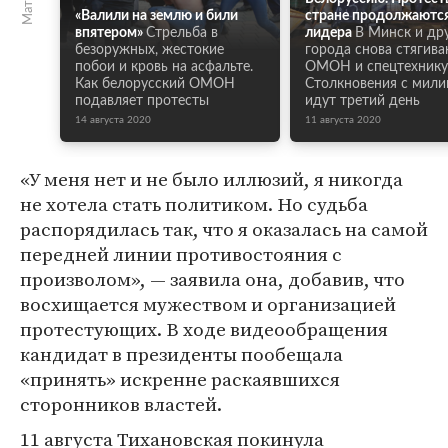
«Валили на землю и били
стране продолжаются
впятером»
Стрельба в
лидера
В Минск и др
безоружных, жестокие
города снова стягив
побои и кровь на асфальте.
ОМОН и спецтехнику
Как белорусский ОМОН
Столкновения с мили
подавляет протесты
идут третий день
14 августа 2020
11 августа 2020
«У меня нет и не было иллюзий, я никогда
не хотела стать политиком. Но судьба
распорядилась так, что я оказалась на самой
передней линии противостояния с
произволом», — заявила она, добавив, что
восхищается мужеством и организацией
протестующих. В ходе видеообращения
кандидат в президенты пообещала
«принять» искренне раскаявшихся
сторонников властей.
11 августа Тихановская покинула