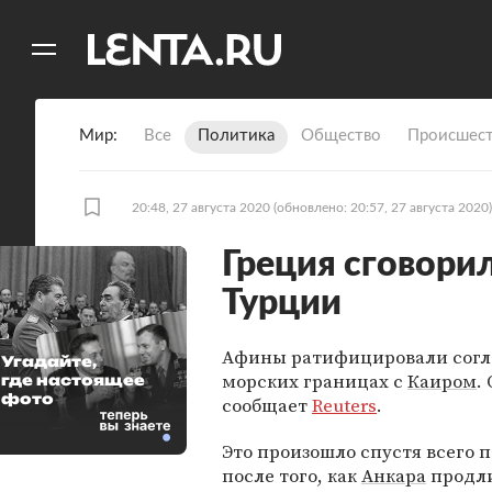
11
A
Мир
Все
Политика
Общество
Происшест
20:48, 27 августа 2020
(обновлено: 20:57, 27 августа 2020)
Греция сговорил
Турции
Афины ратифицировали согл
Угадайте,
морских границах с
Каиром
.
где настоящее
фото
сообщает
Reuters
.
Это произошло спустя всего п
после того, как
Анкара
продли