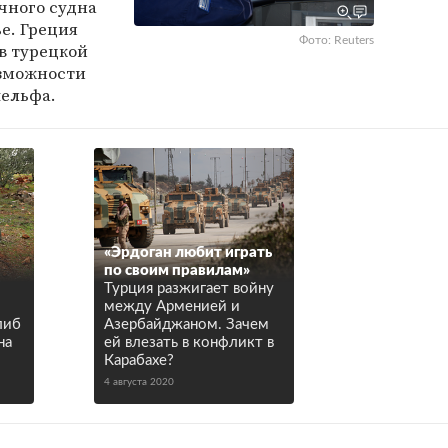
чного судна
е. Греция
Фото: Reuters
в турецкой
озможности
шельфа.
«Эрдоган любит играть
по своим правилам»
Турция разжигает войну
между Арменией и
либ
Азербайджаном. Зачем
на
ей влезать в конфликт в
Карабахе?
4 августа 2020