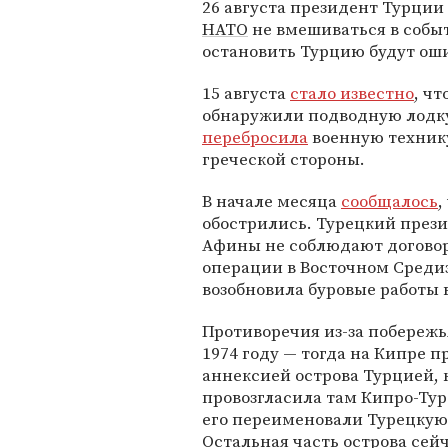
26 августа президент Турции
НАТО
не вмешиваться в собы
остановить Турцию будут ош
15 августа
стало известно
, ч
обнаружили подводную лодк
перебросила
военную техник
греческой стороны.
В начале месяца
сообщалось
,
обострились. Турецкий прези
Афины не соблюдают договор
операции в Восточном Средиз
возобновила буровые работы
Противоречия из-за побережь
1974 году — тогда на Кипре п
аннексией острова Турцией, к
провозгласила там Кипро-Тур
его переименовали Турецкую 
Остальная часть острова сей