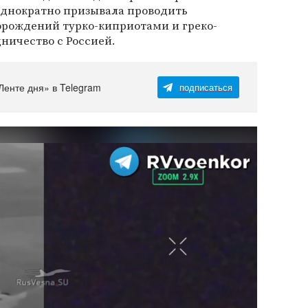
однократно призывала проводить
орождений турко-киприотами и греко-
ничество с Россией.
Ленте дня» в Telegram
подписаться