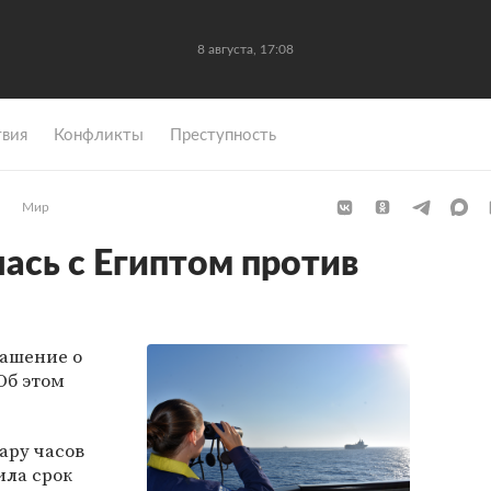
8 августа, 17:08
вия
Конфликты
Преступность
Мир
ась с Египтом против
ашение о
 Об этом
ару часов
ла срок