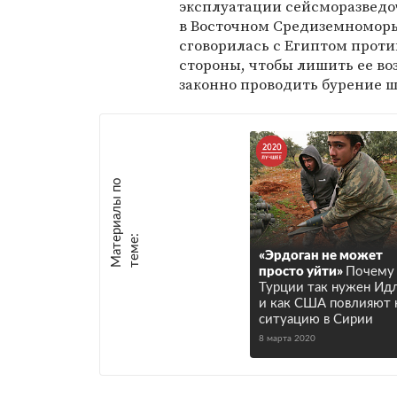
эксплуатации сейсморазведо
в Восточном Средиземноморь
сговорилась с Египтом проти
стороны, чтобы лишить ее в
законно проводить бурение 
М
а
т
р
и
а
л
ы
п
о
т
е
м
е
е
:
«Эрдоган не может
просто уйти»
Почему
Турции так нужен Ид
и как США повлияют 
ситуацию в Сирии
8 марта 2020