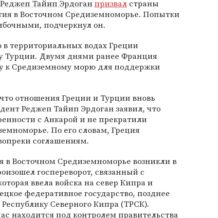
Реджеп Тайип Эрдоган
призвал
страны
тия в Восточном Средиземноморье. Попытки
ибочными, подчеркнул он.
то в территориальных водах Греции
у Турции. Двумя днями ранее Франция
у к Средиземному морю для поддержки
 что отношения Греции и Турции вновь
дент Реджеп Тайип Эрдоган заявил, что
енности с Анкарой и не прекратили
емноморье. По его словам, Греция
 вопреки соглашениям.
я в Восточном Средиземноморье возникли в
роизошел госпереворот, связанный с
оторая ввела войска на север Кипра и
ецкое федеративное государство, позднее
Республику Северного Кипра (ТРСК).
час находится под контролем правительства