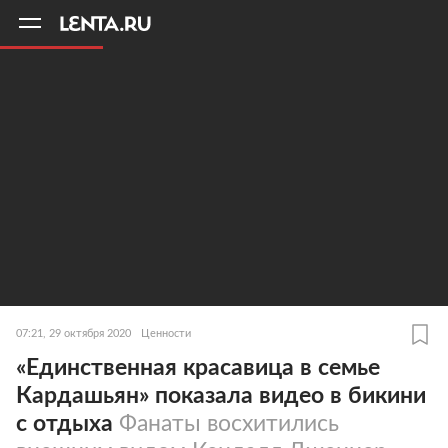
11
A
07:21, 29 октября 2020
Ценности
«Единственная красавица в семье
Кардашьян» показала видео в бикини
с отдыха
Фанаты восхитились