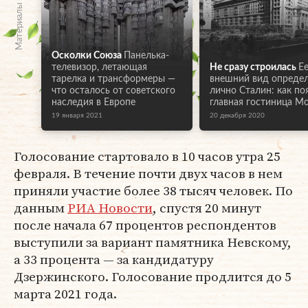
Материалы по теме
Осколки Союза
Панелька-
телевизор, летающая
Не сразу строилась
Е
тарелка и трансформеры —
внешний вид опреде
что осталось от советского
лично Сталин: как по
наследия в Европе
главная гостиница М
19 января 2021
20 декабря 2020
Голосование стартовало в 10 часов утра 25
февраля. В течение почти двух часов в нем
приняли участие более 38 тысяч человек. По
данным
РИА Новости
, спустя 20 минут
после начала 67 процентов респондентов
выступили за вариант памятника Невскому,
а 33 процента — за кандидатуру
Дзержинского. Голосование продлится до 5
марта 2021 года.