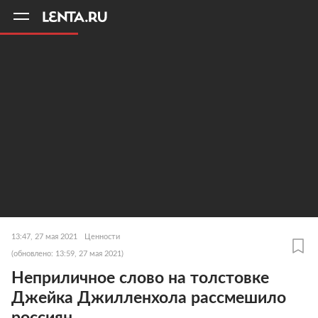
11
A
13:47, 27 мая 2021
Ценности
(обновлено: 13:59, 27 мая 2021)
Неприличное слово на толстовке
Джейка Джилленхола рассмешило
россиян