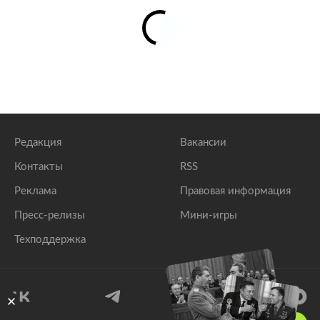
Редакция
Вакансии
Контакты
RSS
Реклама
Правовая информация
Пресс-релизы
Мини-игры
Техподдержка