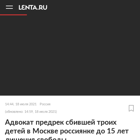
11
A
14:44, 18 июля 2021
Россия
(обновлено: 14:59, 18 июля 2021)
Адвокат предрек сбившей троих
детей в Москве россиянке до 15 лет
лишения свободы