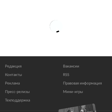
Говорит Москва
В Госдуме захотели изменить меру пресечения
сбившей троих детей россиянке
lenta.ru
Сбившая троих детей в Москве женщина раскрыла
причину ДТП
lenta.ru
В Москве женщина сбила троих детей на
пешеходном переходе
lenta.ru
Редакция
Вакансии
Контакты
RSS
Реклама
Правовая информация
Пресс-релизы
Мини-игры
Техподдержка