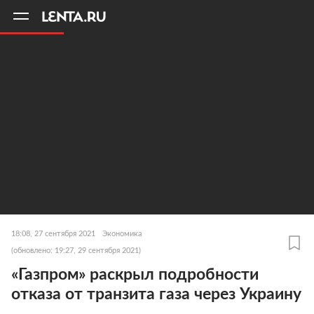
11
A
18:08, 27 сентября 2021
Экономика
(обновлено: 19:27, 29 сентября 2021)
«Газпром» раскрыл подробности
отказа от транзита газа через Украину