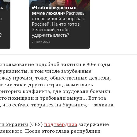
а.
«Чтоб конкуренты в
земле лежали»
Расправы
о
с оппозицией и борьба с
Россией. На что готов
Зеленский, чтобы
?
удержать власть?
7 июля 2021
пользование подобной тактики в 90-е годы
журналисты, в том числе зарубежные
ежду прочим, тоже, общественные деятели,
ссии так и других стран, зазывались
риторию конфликта, где орудовали боевики
сто похищали и требовали выкуп... Вот эта
 что сейчас творится на Украине», — заявила
ти Украины
(СБУ)
подтвердила
задержание
енского. После этого глава республики