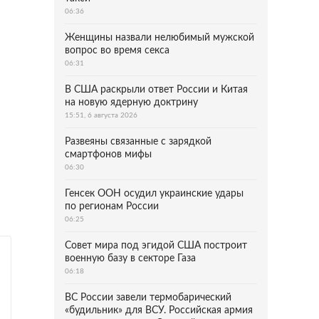
06:36
Женщины назвали нелюбимый мужской
вопрос во время секса
06:31
В США раскрыли ответ России и Китая
на новую ядерную доктрину
15:51, 6 августа 2026
Развеяны связанные с зарядкой
смартфонов мифы
06:30
Генсек ООН осудил украинские удары
по регионам России
06:25
Совет мира под эгидой США построит
военную базу в секторе Газа
06:18
ВС России завели термобарический
«будильник» для ВСУ. Российская армия