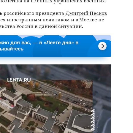
политика на пленных украинских военных.
арь российского президента
Дмитрий Песков
ется иностранным политиком и в
Москве
не
льства России в данной ситуации.
ажно для вас, — в «Ленте дня» в
сывайтесь