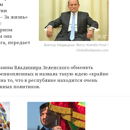
вы
тии
— За жизнь»
с
ерном
м она
га, передает
Виктор Медведчук. Фото: Kremlin Pool /
Globallookpress.com
а
раины
Владимира Зеленского
обменять
оеннопленных и назвала такую идею «крайне
на то, что в республике находится очень
нных политиков.