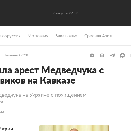
7 августа, 06:53
елоруссия
Молдавия
Закавказье
Средняя Азия
Бывший СССР
ила арест Медведчука с
виков на Кавказе
дведчука на Украине с похищением
-х
ела
Мария