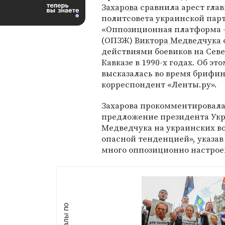
Захарова
сравнила арест гла
политсовета украинской пар
«Оппозиционная платформа 
(ОПЗЖ)
Виктора Медведчука
действиями боевиков на Сев
Кавказе в 1990-х годах. Об это
высказалась во время брифин
корреспондент «Ленты.ру».
Захарова прокомментировал
предложение президента Ук
Медведчука на украинских в
опасной тенденцией», указав 
много оппозиционно настрое