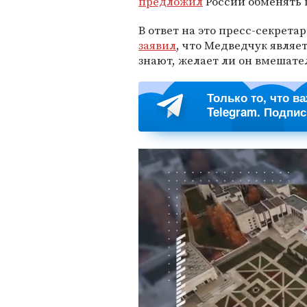
предложил
России обменять 
В ответ на это пресс-секрет
заявил
, что Медведчук явля
знают, желает ли он вмешате
Только то, что в
Telegram. Подпи