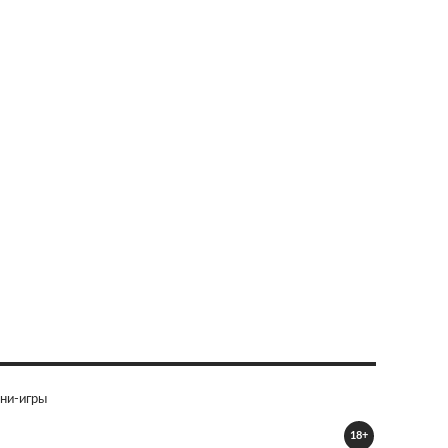
ни-игры
18+