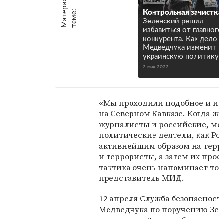
М
а
т
р
и
а
л
ы
п
о
т
е
м
е
е
:
Контрольная зачистк
Зеленский решил
избавиться от главног
конкурента. Как дело
Медведчука изменит
украинскую политику
2 мая 2022
«Мы проходили подобное и ис
на Северном Кавказе. Когда 
журналисты и российские, м
политические деятели, как Ро
активнейшим образом на тер
и террористы, а затем их про
тактика очень напоминает то,
представитель МИД.
12 апреля
Служба безопаснос
Медведчука по поручению Зел