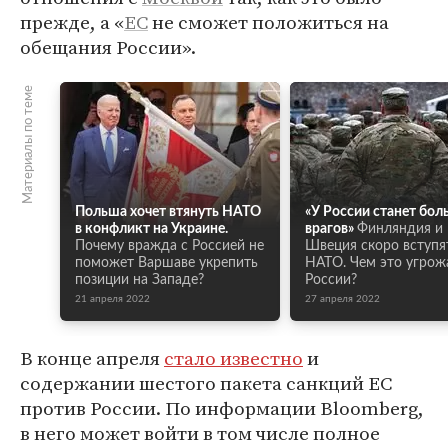
прежде, а «
ЕС
не сможет положиться на
обещания России».
Материалы по теме
Польша хочет втянуть НАТО
«У России станет бол
в конфликт на Украине.
врагов»
Финляндия и
Почему вражда с Россией не
Швеция скоро вступя
поможет Варшаве укрепить
НАТО. Чем это угрож
позиции на Западе?
России?
21 апреля 2022
27 апреля 2022
В конце апреля
стало известно
и
содержании шестого пакета санкций ЕС
против России. По информации Bloomberg,
в него может войти в том числе полное