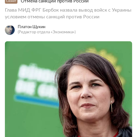
Отмена санкций против России
Сюжет
Глава МИД ФРГ Бербок назвала вывод войск с Украины
условием отмены санкций против России
Платон Щукин
(Редактор отдела «Экономика»)