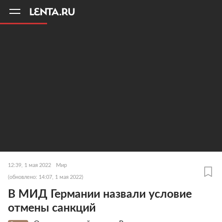
11
A
12:39, 1 мая 2022
Мир
(обновлено: 14:07, 1 мая 2022)
В МИД Германии назвали условие
отмены санкций