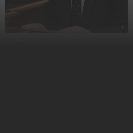
Ректора
Российской академии народного
хозяйства
(РАНХиГС)
Владимира Мау
обвиняют в хищении денежных средств
вуза, он проходит по уголовному делу
бывшей замминистра просвещения Марины
Раковой. Об этом в четверг, 30 июня,
«Ленте.ру» сообщили в МВД.
Следователи московского главка ведомства
предъявили Мау обвинение в крупном
мошенничестве. Его соучастниками
полиция считает, помимо Раковой, ректора
Московской высшей школы социальных и