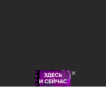
Лента добра
деактивирована. Добро
пожаловать в реальный
мир.