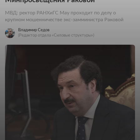
МВД: ректор РАНХиГС Мау проходит по делу о
крупном мошенничестве экс-замминистра Раковой
Владимир Седов
(Редактор отдела «Силовые структуры»)