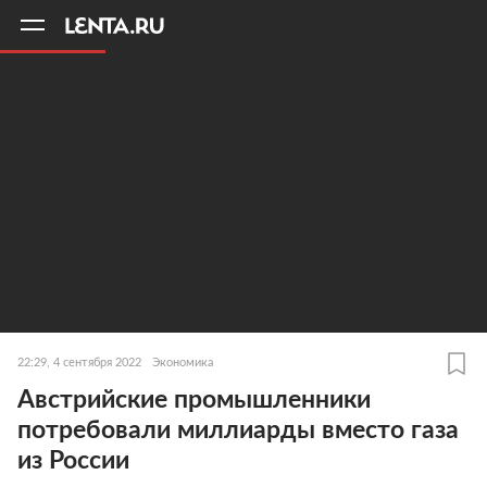
11
A
22:29, 4 сентября 2022
Экономика
Австрийские промышленники
потребовали миллиарды вместо газа
из России