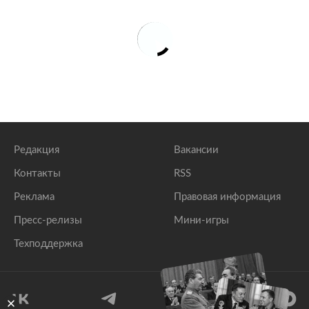
Редакция
Вакансии
Контакты
RSS
Реклама
Правовая информация
Пресс-релизы
Мини-игры
Техподдержка