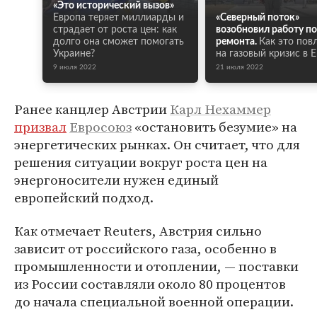
«Это исторический вызов»
Европа теряет миллиарды и
«Северный поток»
страдает от роста цен: как
возобновил работу п
долго она сможет помогать
ремонта.
Как это пов
Украине?
на газовый кризис в 
9 июля 2022
21 июля 2022
Ранее канцлер Австрии
Карл Нехаммер
призвал
Евросоюз
«остановить безумие» на
энергетических рынках. Он считает, что для
решения ситуации вокруг роста цен на
энергоносители нужен единый
европейский подход.
Как отмечает Reuters, Австрия сильно
зависит от российского газа, особенно в
промышленности и отоплении, — поставки
из России составляли около 80 процентов
до начала специальной военной операции.