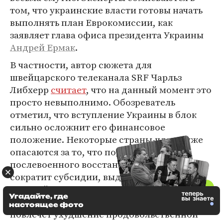
том, что украинские власти готовы начать
выполнять план Еврокомиссии, как
заявляет глава офиса президента Украины
Андрей Ермак
.
В частности, автор сюжета для
швейцарского телеканала SRF Чарльз
Либхерр
считает
, что на данный момент это
просто невыполнимо. Обозреватель
отметил, что вступление Украины в блок
сильно осложнит его финансовое
положение. Некоторые страны-члены уже
опасаются за то, что поддержка
послевоенного восстановления Украины
сократит субсидии, выделяемые из
Европейского сельскохозяйственного
Угадайте, где
фонда для развития сельских районов, что
настоящее фото
повлечет ухудшение продовольственной