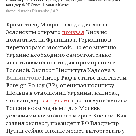
Владимир Зеленский, президент Франции Эммануэль Макрон и
канцлер ФРГ Олаф Шольц в Киеве
Фото: Natacha Pisarenko / AP
Кроме того, Макрон в ходе диалога с
Зеленским открыто
призвал
Киев не
полагаться на Францию и Германию в
переговорах с Москвой. По его мнению,
Украине необходимо самостоятельно
искать возможности для примирения с
Россией. Эксперт Института Хадсона в
Вашингтоне
Питер Раф в статье для газеты
Foreign Policy (FP), оценивая политику
Шольца в отношении Украины, написал,
что канцлер
выступает
против «унижения»
России невыгодными для Москвы
условиями возможного мира с Киевом. Как
заявил эксперт, президент РФ Владимир
Путин сейчас вполне может выторговать у