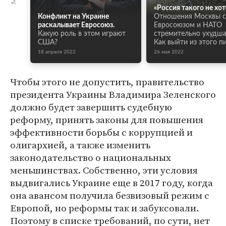
«Россия такого не хот
Конфликт на Украине
Отношения Москвы с
раскалывает Евросоюз.
Евросоюзом и НАТО
Какую роль в этом играют
стремительно ухудша
США?
Как выйти из этого п
18 апреля 2022
26 мая 2022
Чтобы этого не допустить, правительство
президента Украины Владимира Зеленского
должно будет завершить судебную
реформу, принять законы для повышения
эффективности борьбы с коррупцией и
олигархией, а также изменить
законодательство о национальных
меньшинствах. Собственно, эти условия
выдвигались Украине еще в 2017 году, когда
она авансом получила безвизовый режим с
Европой, но реформы так и забуксовали.
Поэтому в списке требований, по сути, нет