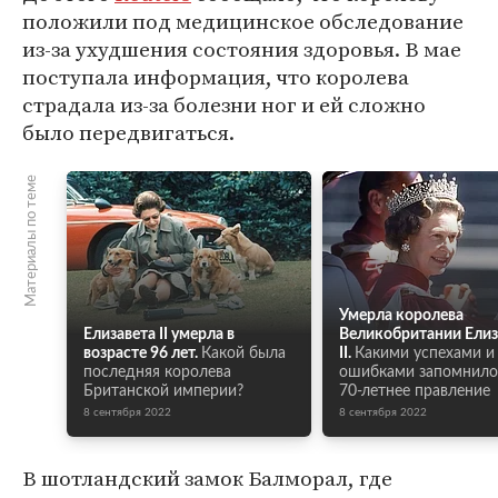
положили под медицинское обследование
из-за ухудшения состояния здоровья. В мае
поступала информация, что королева
страдала из-за болезни ног и ей сложно
было передвигаться.
Материалы по теме
Умерла королева
Елизавета II умерла в
Великобритании Елиз
возрасте 96 лет.
Какой была
II.
Какими успехами и
последняя королева
ошибками запомнило
Британской империи?
70-летнее правление
8 сентября 2022
8 сентября 2022
В шотландский замок Балморал, где