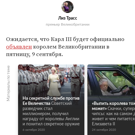
Лиз Трасс
премьер Великобритании
Ожидается, что Карл III будет официально
объявлен
королем Великобритании в
пятницу, 9 сентября.
Материалы по теме
На секретной службе против
Ее Величества
Советский
«Выпить королева то
разведчик стал
может»
Скачки, супер
миллионером, получил
чипсы: как на самом 
награду от королевы Англии
живет и чем питается
и похитил секретное оружие
Елизавета II
6 октября 2020
24 октября 2020