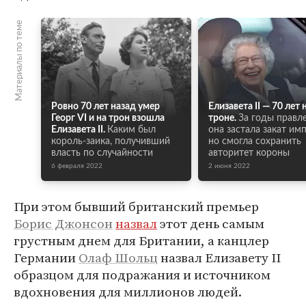
Материалы по теме
Ровно 70 лет назад умер
Елизавета II — 70 лет 
Георг VI и на трон взошла
троне.
За годы правл
Елизавета II.
Каким был
она застала закат им
король-заика, получивший
но смогла сохранить
власть по случайности
авторитет короны
6 февраля 2022
2 июня 2022
При этом бывший британский премьер
Борис Джонсон
назвал
этот день самым
грустным днем для Британии, а канцлер
Германии
Олаф Шольц
назвал Елизавету II
образцом для подражания и источником
вдохновения для миллионов людей.