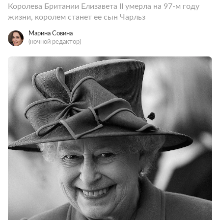
Королева Британии Елизавета II умерла на 97-м году
жизни, королем станет ее сын Чарльз
Марина Совина
(ночной редактор)