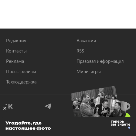
Редакция
Вакансии
Контакты
RSS
Реклама
Правовая информация
Пресс-релизы
Мини-игры
Техподдержка
18
+
Угадайте, где
настоящее фото
© 1999–2026 Все права защищены.
ООО «Лента.Ру»