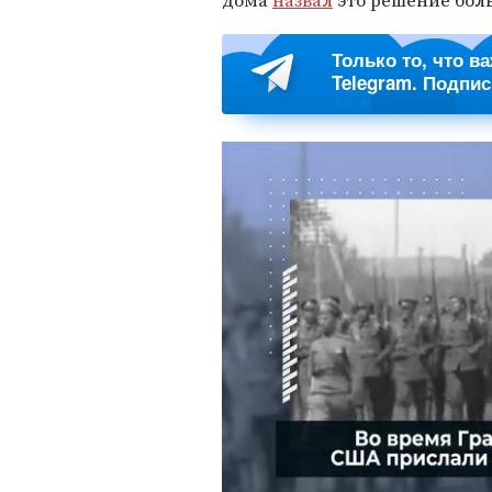
дома
назвал
это решение бол
Только то, что в
Telegram. Подпи