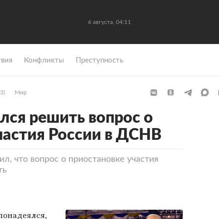
6 августа, 04:11
вия
Конфликты
Преступность
3)
Мир
лся решить вопрос о
частия России в ДСНВ
л, что вопрос о приостановке участия
ть
понадеялся,