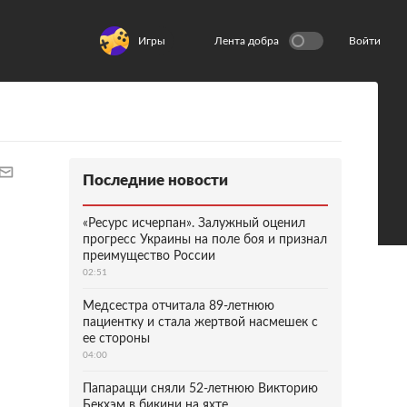
Игры
Лента добра
Войти
Последние новости
«Ресурс исчерпан». Залужный оценил
прогресс Украины на поле боя и признал
преимущество России
02:51
Медсестра отчитала 89-летнюю
пациентку и стала жертвой насмешек с
ее стороны
04:00
Папарацци сняли 52-летнюю Викторию
Бекхэм в бикини на яхте