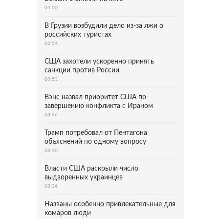
04:00
В Грузии возбудили дело из-за лжи о
российских туристах
03:54
США захотели ускоренно принять
санкции против России
03:53
Вэнс назвал приоритет США по
завершению конфликта с Ираном
03:46
Трамп потребовал от Пентагона
объяснений по одному вопросу
03:40
Власти США раскрыли число
выдворенных украинцев
03:34
Названы особенно привлекательные для
комаров люди