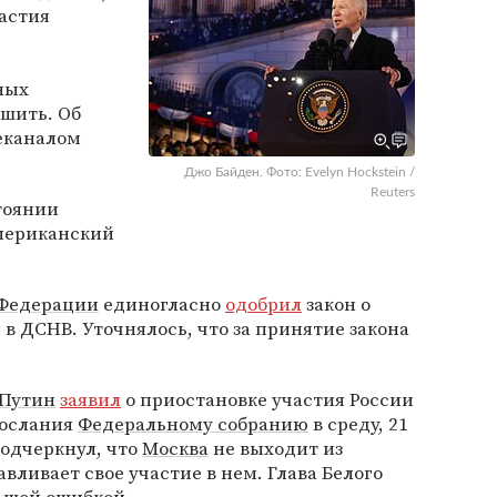
частия
ных
шить. Об
леканалом
Джо Байден. Фото: Evelyn Hockstein /
Reuters
стоянии
американский
 Федерации
единогласно
одобрил
закон о
в ДСНВ. Уточнялось, что за принятие закона
.
Путин
заявил
о приостановке участия России
послания
Федеральному собранию
в среду, 21
подчеркнул, что
Москва
не выходит из
вливает свое участие в нем. Глава Белого