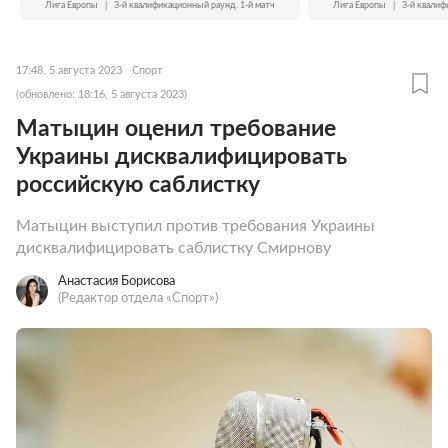
Лига Европы
|
3-й квалификационный раунд. 1-й матч
Лига Европы
|
3-й квалиф
17:48, 5 августа 2023
Спорт
(обновлено: 18:16, 5 августа 2023)
Матыцин оценил требование
Украины дисквалифицировать
российскую саблистку
Матыцин выступил против требования Украины
дисквалифицировать саблистку Смирнову
Анастасия Борисова
(Редактор отдела «Спорт»)